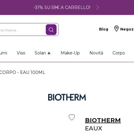
-31% SU 59€ A CARRELLO!
Blog
Negoz
umi
Viso
Solari ☀️
Make-Up
Novità
Corpo
CORPO - EAU 100ML
BIOTHERM
EAUX