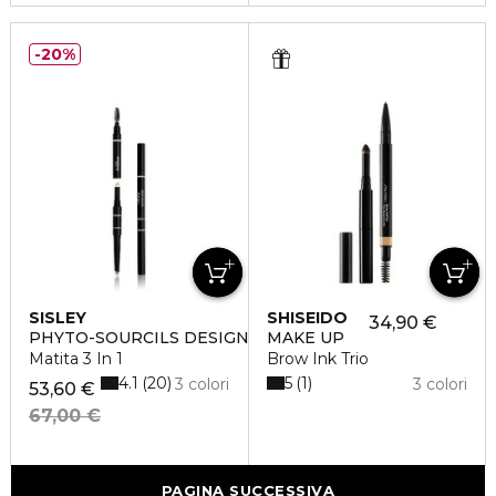
20%
SISLEY
SHISEIDO
34,90 €
PHYTO-SOURCILS DESIGN
MAKE UP
Matita 3 In 1
Brow Ink Trio
4.1
5
20
1
3 colori
3 colori
53,60 €
67,00 €
PAGINA SUCCESSIVA