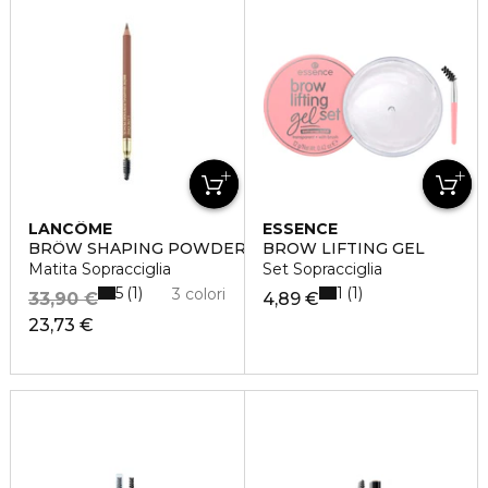
LANCÔME
ESSENCE
BRÔW SHAPING POWDERY PENCIL
BROW LIFTING GEL
Matita Sopracciglia
Set Sopracciglia
5
1
1
1
3 colori
33,90 €
4,89 €
23,73 €