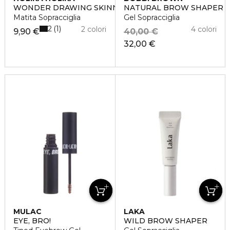
WONDER DRAWING SKINNY EYEBROW
NATURAL BROW SHAPER
Matita Sopracciglia
Gel Sopracciglia
2
1
2 colori
4 colori
9,90 €
40,00 €
32,00 €
MULAC
LAKA
EYE, BRO!
WILD BROW SHAPER