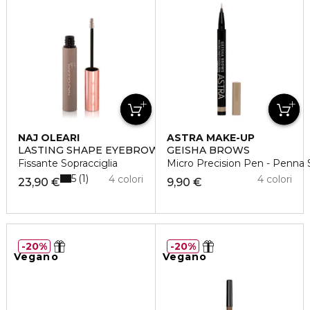
NAJ OLEARI
ASTRA MAKE-UP
LASTING SHAPE EYEBROW FIXER
GEISHA BROWS
Fissante Sopracciglia
Micro Precision Pen - Penna S
5
1
4 colori
4 colori
23,90 €
9,90 €
20%
20%
Vegano
Vegano