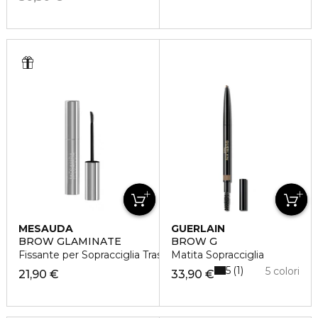
MESAUDA
GUERLAIN
BROW GLAMINATE
BROW G
Fissante per Sopracciglia Trasparente
Matita Sopracciglia
5
1
5 colori
21,90 €
33,90 €