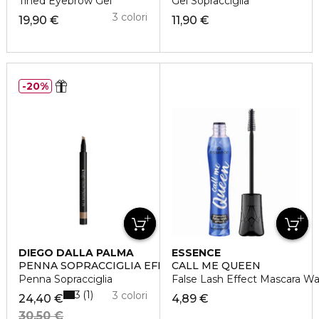
Tined Eyebrow Gel
Gel Sopracciglia
3 colori
19,90 €
11,90 €
20%
DIEGO DALLA PALMA
ESSENCE
PENNA SOPRACCIGLIA EFFETTO MICROBLADING
CALL ME QUEEN
Penna Sopracciglia
False Lash Effect Mascara Wa
3
1
3 colori
24,40 €
4,89 €
30,50 €