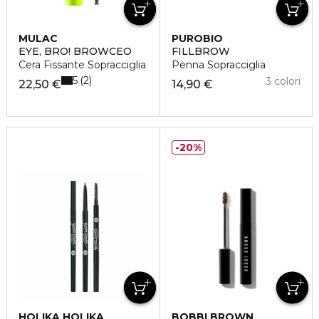
MULAC
PUROBIO
EYE, BRO! BROWCEO
FILLBROW
Cera Fissante Sopracciglia
Penna Sopracciglia
5
2
3 colori
22,50 €
14,90 €
20%
HOLIKA HOLIKA
BOBBI BROWN