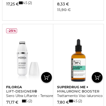
4.5
2
17,25 €
8,33 €
11,90 €
25%
FILORGA
SUPERDRUG ME +
LIFT-DESIGNER®
HYALURONIC BOOSTER
Siero Ultra-Liftante - Tensore Intensivo
Trattamento Viso Ialuronico
5
4.5
2
2
71,17 €
7,80 €