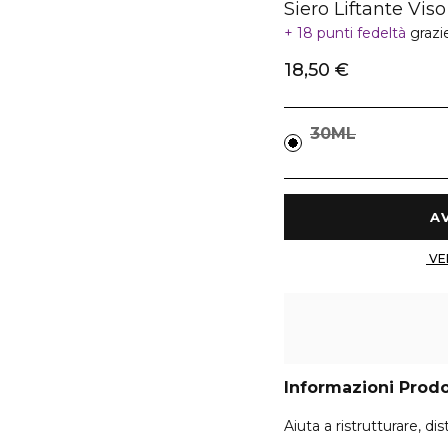
Siero Liftante Viso
18 punti fedeltà
grazi
18,50 €
30ML
Informazioni Prod
Aiuta a ristrutturare, di