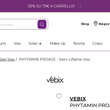
-33% SU 79€ A CARRELLO!
Blog
Negoz
so
Make-up
Profumi
umi
Viso
Solari ☀️
Make-Up
Novità
Corpo
Sieri Viso
PHYTAMIN PROAGE - Siero Liftante Viso
VEBIX
PHYTAMIN PRO