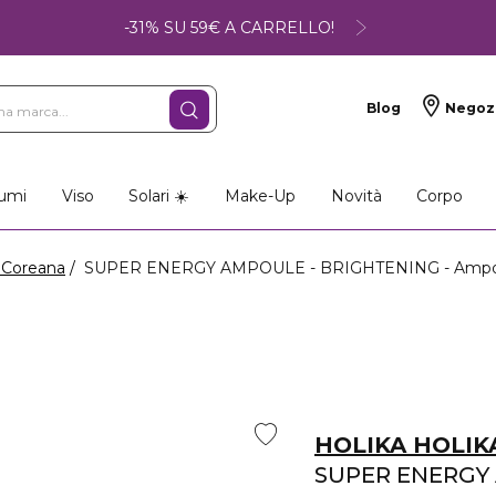
-31% SU 59€ A CARRELLO!
Blog
Negoz
umi
Viso
Solari ☀️
Make-Up
Novità
Corpo
 Coreana
SUPER ENERGY AMPOULE - BRIGHTENING - Ampoll
HOLIKA HOLIK
SUPER ENERGY