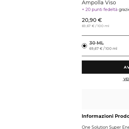
Ampolla Viso
20 punti fedeltà
grazi
20,90 €
69,67 € / 100 ml
30 ML
69,67 € / 100 ml
Informazioni Prod
One Solution Super Ene