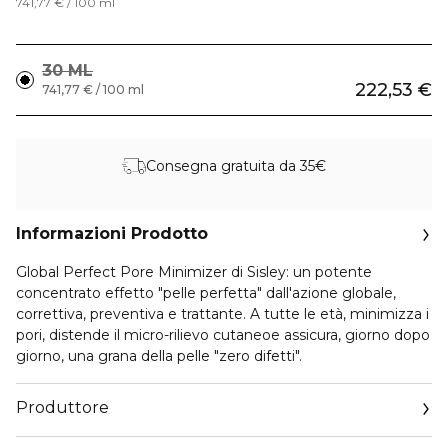
741,77 € / 100 ml
30 ML
222,53 €
741,77 € / 100 ml
Consegna gratuita da 35€
Informazioni Prodotto
Global Perfect Pore Minimizer di Sisley
: un potente
concentrato effetto "pelle perfetta" dall'azione globale,
correttiva, preventiva e trattante. A tutte le età, minimizza i
pori, distende il micro-rilievo cutaneoe assicura, giorno dopo
giorno, una grana della pelle "zero difetti".
Produttore
Email