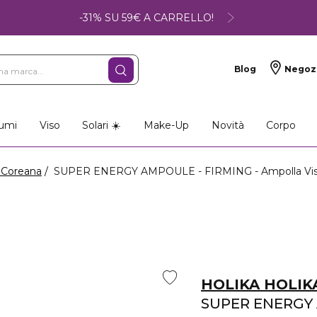
-31% SU 59€ A CARRELLO!
Blog
Negoz
umi
Viso
Solari ☀️
Make-Up
Novità
Corpo
 Coreana
SUPER ENERGY AMPOULE - FIRMING - Ampolla Vi
HOLIKA HOLIK
SUPER ENERGY 