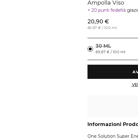
Ampolla Viso
20 punti fedeltà
grazi
20,90 €
69,67 € / 100 ml
30 ML
69,67 € / 100 ml
Informazioni Prod
One Solution Super Ene