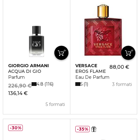
GIORGIO ARMANI
VERSACE
88,00 €
ACQUA DI GIÒ
EROS FLAME
Parfum
Eau De Parfum
4.8
5
116
1
3 formati
226,90 €
136,14 €
5 formati
30%
35%