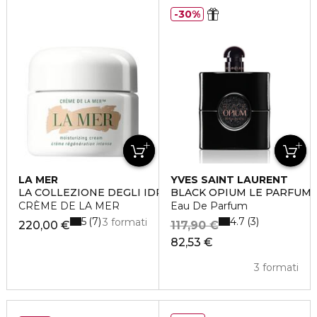
30%
LA MER
YVES SAINT LAURENT
LA COLLEZIONE DEGLI IDRATANTI
BLACK OPIUM LE PARFUM
CRÈME DE LA MER
Eau De Parfum
5
4.7
7
3
3 formati
220,00 €
117,90 €
82,53 €
3 formati