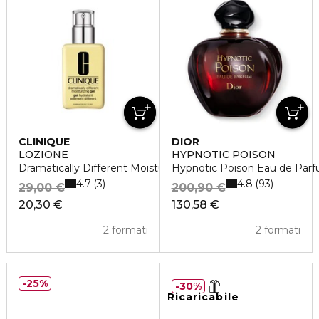
CLINIQUE
DIOR
LOZIONE
HYPNOTIC POISON
Dramatically Different Moisturizing Lotion +
Hypnotic Poison Eau de Par
4.7
4.8
3
93
29,00 €
200,90 €
20,30 €
130,58 €
2 formati
2 formati
25%
30%
Ricaricabile