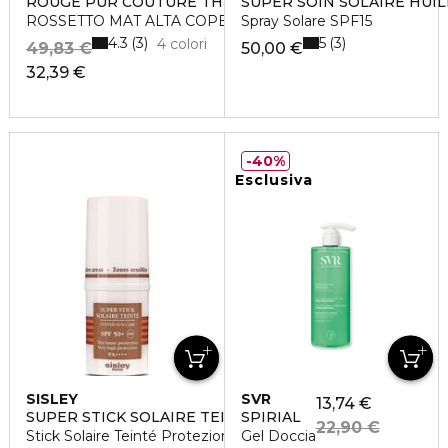
ROUGE PUR COUTURE THE SLIM
SUPER SOIN SOLAIRE HUIL
ROSSETTO MAT ALTA COPERTURA LUNGA TENUTA
Spray Solare SPF15
4.3
5
3
3
4 colori
49,83 €
50,00 €
32,39 €
40%
Esclusiva
SISLEY
SVR
13,74 €
SUPER STICK SOLAIRE TEINTÉ SPF 50+
SPIRIAL
22,90 €
Stick Solaire Teinté Protezione Molto Alta
Gel Doccia