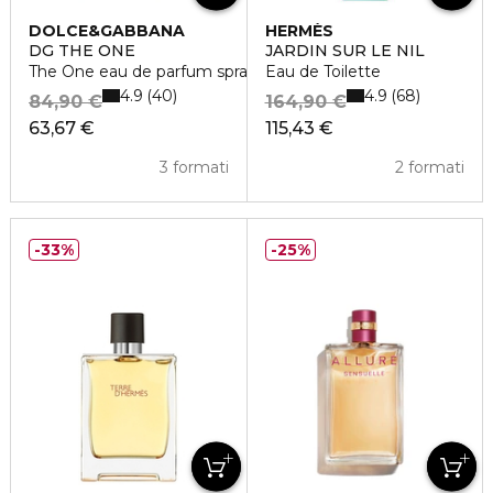
DOLCE&GABBANA
HERMÈS
DG THE ONE
JARDIN SUR LE NIL
The One eau de parfum spray
Eau de Toilette
4.9
4.9
40
68
84,90 €
164,90 €
63,67 €
115,43 €
3 formati
2 formati
33%
25%