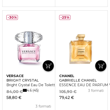
30%
25%
VERSACE
CHANEL
BRIGHT CRYSTAL
GABRIELLE CHANEL
Bright Crystal Eau De Toilette Vaporisateur
ESSENCE EAU DE PARFUM
4.6
45
3 formati
84,00 €
105,90 €
58,80 €
79,42 €
3 formati