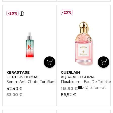
25%
20%
KERASTASE
GUERLAIN
GENESIS HOMME
AQUA ALLEGORIA
Serum Anti-Chute Fortifiant
Florabloom - Eau De Toilette
5
5
3 formati
42,40 €
115,90 €
53,00 €
86,92 €