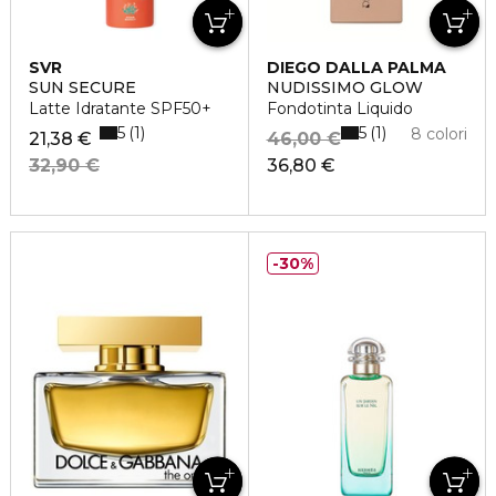
SVR
DIEGO DALLA PALMA
SUN SECURE
NUDISSIMO GLOW
Latte Idratante SPF50+
Fondotinta Liquido
5
5
1
1
8 colori
21,38 €
46,00 €
32,90 €
36,80 €
30%