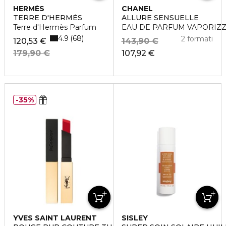
HERMÈS
CHANEL
TERRE D'HERMÈS
ALLURE SENSUELLE
Terre d'Hermès Parfum
EAU DE PARFUM VAPORIZ
4.9
68
2 formati
120,53 €
143,90 €
179,90 €
107,92 €
35%
YVES SAINT LAURENT
SISLEY