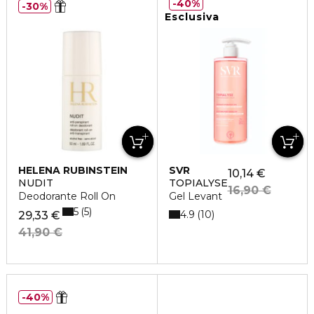
40%
30%
Esclusiva
HELENA RUBINSTEIN
SVR
10,14 €
NUDIT
TOPIALYSE
16,90 €
Deodorante Roll On
Gel Levant
5
5
4.9
10
29,33 €
41,90 €
40%