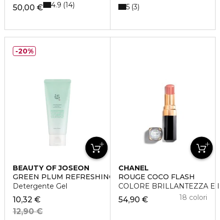
4.9
14
5
3
50,00 €
20%
BEAUTY OF JOSEON
CHANEL
GREEN PLUM REFRESHING CLEANSER
ROUGE COCO FLASH
Detergente Gel
COLORE BRILLANTEZZA E I
18 colori
10,32 €
54,90 €
12,90 €