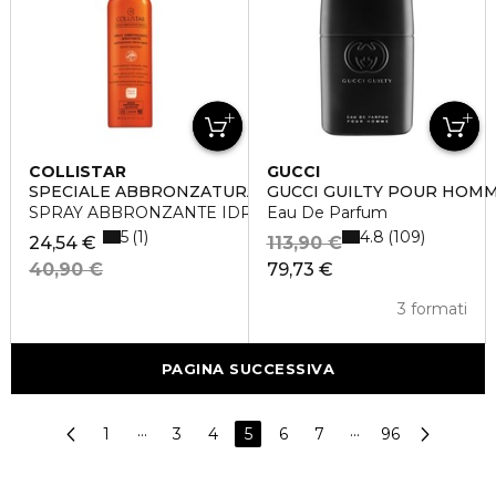
COLLISTAR
GUCCI
SPECIALE ABBRONZATURA PERFETTA
GUCCI GUILTY POUR HOM
SPRAY ABBRONZANTE IDRATANTE SPF10
Eau De Parfum
5
4.8
1
109
24,54 €
113,90 €
40,90 €
79,73 €
3 formati
PAGINA SUCCESSIVA
1
···
3
4
5
6
7
···
96