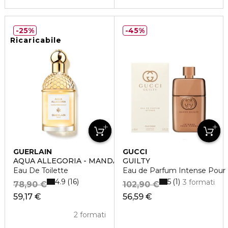
25%
45%
Ricaricabile
GUERLAIN
GUCCI
AQUA ALLEGORIA - MANDARINE BASILIC
GUILTY
Eau De Toilette
Eau de Parfum Intense Pou
4.9
5
16
1
3 formati
78,90 €
102,90 €
59,17 €
56,59 €
2 formati