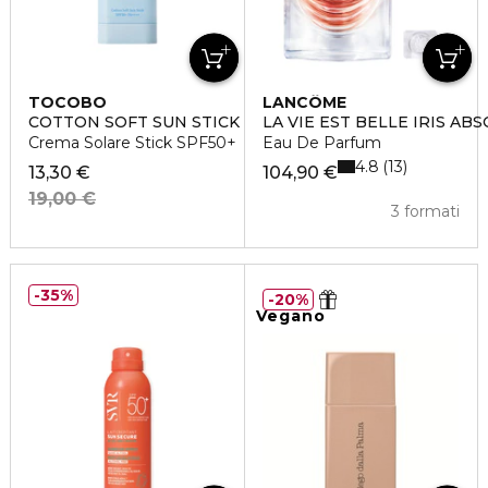
TOCOBO
LANCÔME
COTTON SOFT SUN STICK SPF50+
LA VIE EST BELLE IRIS AB
Crema Solare Stick SPF50+
Eau De Parfum
4.8
13
13,30 €
104,90 €
19,00 €
3 formati
35%
20%
Vegano