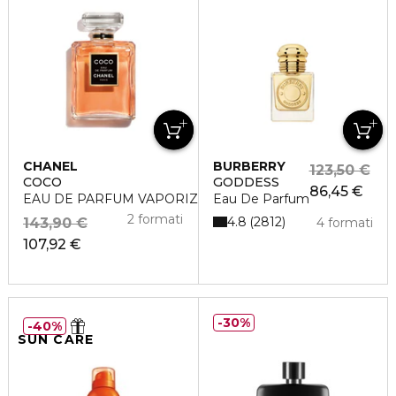
CHANEL
BURBERRY
123,50 €
COCO
GODDESS
86,45 €
EAU DE PARFUM VAPORIZZATORE
Eau De Parfum
2 formati
4.8
2812
143,90 €
4 formati
107,92 €
30%
40%
SUN CARE