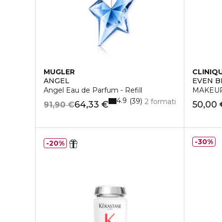
MUGLER
CLINIQ
ANGEL
EVEN B
Angel Eau de Parfum - Refill
MAKEUP
4.9
39
2 formati
64,33 €
50,00 
91,90 €
30%
20%