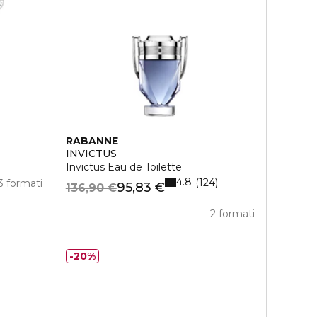
RABANNE
INVICTUS
Invictus Eau de Toilette
4.8
124
3 formati
95,83 €
136,90 €
2 formati
20%