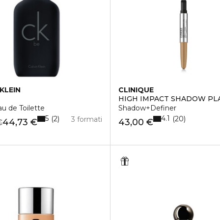
KLEIN
CLINIQUE
HIGH IMPACT SHADOW PL
u de Toilette
Shadow+Definer
5
4.1
2
20
3 formati
44,73 €
43,00 €
€