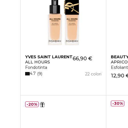
YVES SAINT LAURENT
BEAUTY
66,90 €
ALL HOURS
APRICO
Fondotinta
Esfolian
4.7
9
22 colori
12,90 
30%
20%