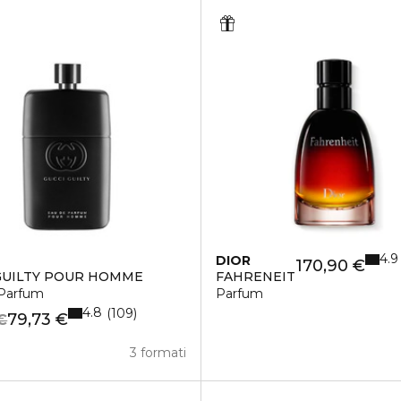
4.9
DIOR
170,90 €
GUILTY POUR HOMME
FAHRENEIT
Parfum
Parfum
4.8
109
79,73 €
€
3 formati