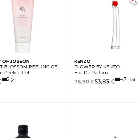
 OF JOSEON
KENZO
T BLOSSOM PEELING GEL
FLOWER BY KENZO
te Peeling Gel
Eau De Parfum
5
4.7
2
15
€
53,83 €
76,90 €