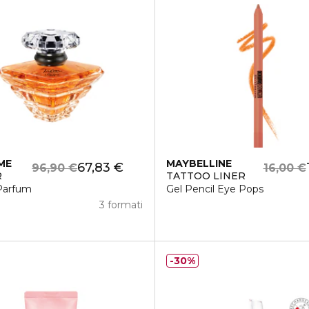
ME
MAYBELLINE
67,83 €
96,90 €
16,00 €
R
TATTOO LINER
Parfum
Gel Pencil Eye Pops
3 formati
30%