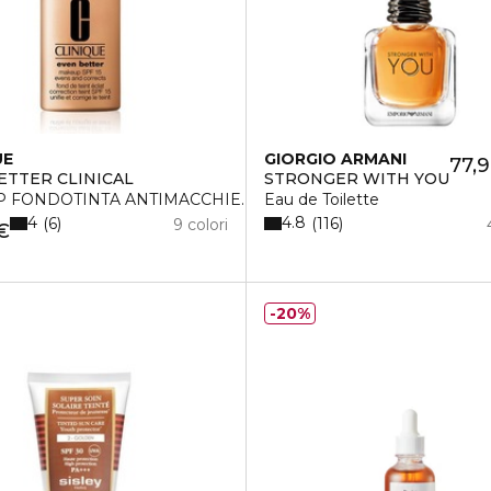
UE
GIORGIO ARMANI
77,
ETTER CLINICAL
STRONGER WITH YOU
 FONDOTINTA ANTIMACCHIE. SPF15
Eau de Toilette
4
4.8
6
116
9 colori
€
20%