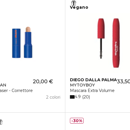
Vegano
DIEGO DALLA PALMA
20,00 €
33,5
MAN
MYTOYBOY
aser - Correttore
Mascara Extra Volume
4.9
20
2 colori
30%