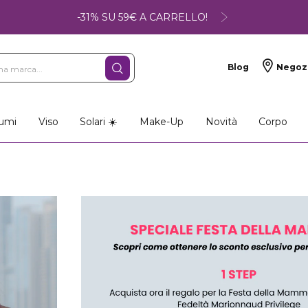
-31% SU 59€ A CARRELLO!
Blog
Negoz
umi
Viso
Solari ☀️
Make-Up
Novità
Corpo