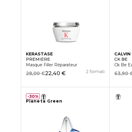
KERASTASE
CALVIN 
PREMIÈRE
CK BE
Masque Filler Réparateur
Ck Be Ea
2 formati
22,40 €
28,00 €
63,90 
30%
Pianeta Green