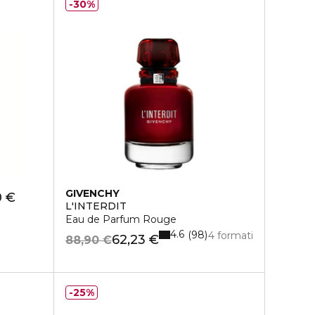
30%
GIVENCHY
0 €
L'INTERDIT
Eau de Parfum Rouge
4.6
98
4 formati
62,23 €
88,90 €
25%