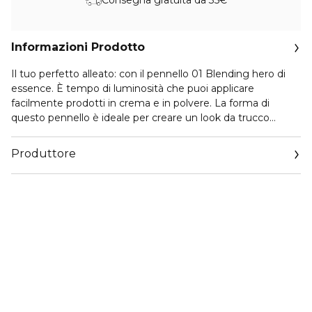
Informazioni Prodotto
Il tuo perfetto alleato: con il pennello 01 Blending hero di
essence. È tempo di luminosità che puoi applicare
facilmente prodotti in crema e in polvere. La forma di
questo pennello è ideale per creare un look da trucco
perfetto. Grazie alle setole morbide e al manico morbido al
tatto, è un pennello versatile per prodotti in crema e
Produttore
polvere. È perfetto per sfumare l’ombretto, accentuare le
guance con un illuminante o perfezionare la pelle con la
Email
polvere. Il pennello colpisce per la sua forma e il suo colore
info@cosnova.com
unici. Inoltre, il manico è realizzato al 100% in materiale
riciclato.