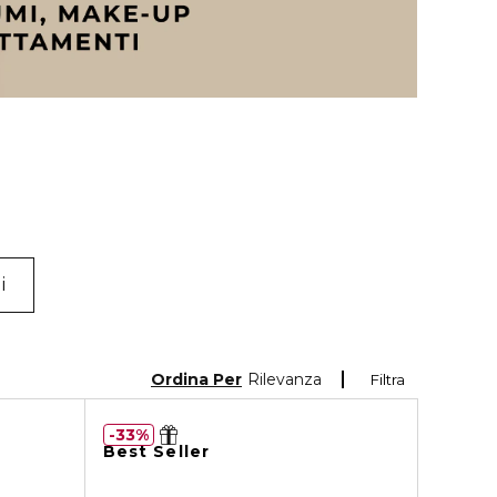
i
Ordina Per
Rilevanza
Filtra
33%
Best Seller