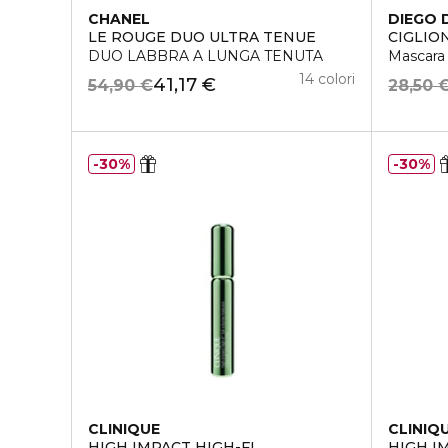
CHANEL
DIEGO 
LE ROUGE DUO ULTRA TENUE
CIGLIO
DUO LABBRA A LUNGA TENUTA
Mascara
14 colori
41,17 €
54,90 €
28,50 
30%
30%
CLINIQUE
CLINIQ
HIGH IMPACT HIGH-FI
HIGH I