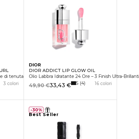
DIOR
URL
DIOR ADDICT LIP GLOW OIL
 di tenuta – Effetto Fortificante
Olio Labbra Idratante 24 Ore – 3 Finish Ultra-Brillant
5
4
3 colori
16 colori
33,43 €
49,90 €
30%
Best Seller