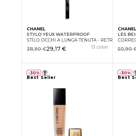
CHANEL
CHANE
STYLO YEUX WATERPROOF
LES BE
STILO OCCHI A LUNGA TENUTA - RETRAIBILE 
CORREC
13 colori
29,17 €
38,90 €
50,90 
30%
30%
Best Seller
Best S