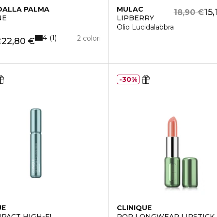
DALLA PALMA
MULAC
15,
18,90 €
NE
LIPBERRY
Olio Lucidalabbra
4
1
2 colori
22,80 €
€
30%
UE
CLINIQUE
MPACT HIGH-FI
POP LONGWEAR LIPSTICK