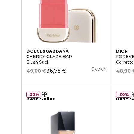
DOLCE&GABBANA
DIOR
CHERRY GLAZE BAR
FOREVE
Blush Stick
Corretto
5 colori
36,75 €
49,00 €
48,90 
30%
30%
Best Seller
Best S