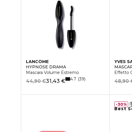
LANCÔME
YVES S
HYPNÔSE DRAMA
MASCA
Mascara Volume Estremo
Effetto C
4.7
39
31,43 €
44,90 €
48,90 
30%
Best S