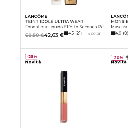
LANCÔME
LANCÔ
TEINT IDOLE ULTRA WEAR
MONSIE
Fondotinta Liquido Effetto Seconda Pelle
Mascara
4.5
4.9
21
8
15 colori
42,63 €
60,90 €
25%
20%
Novità
Novità