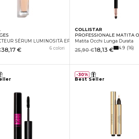
L
COLLISTAR
IGES
PROFESSIONALE MATITA O
CON TEMPERAMATITE
TEUR SÉRUM LUMINOSITÀ EFFETTO RADIOSO E NATURALE
Matita Occhi Lunga Durata
4.9
16
6 colori
38,17 €
18,13 €
€
25,90 €
30%
eller
Best Seller