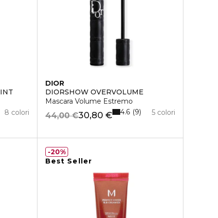
DIOR
INT
DIORSHOW OVERVOLUME
Mascara Volume Estremo
4.6
9
8 colori
5 colori
30,80 €
44,00 €
20%
Best Seller