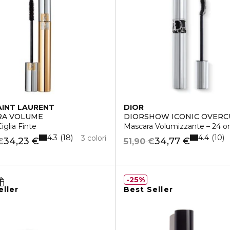
AINT LAURENT
DIOR
RA VOLUME
DIORSHOW ICONIC OVERC
iglia Finte
Mascara Volumizzante – 24 ore
4.3
4.4
18
10
3 colori
34,23 €
34,77 €
€
51,90 €
25%
eller
Best Seller