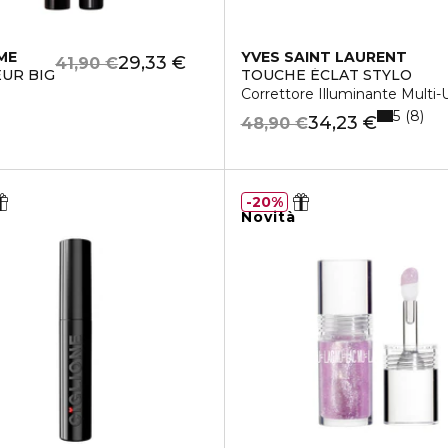
ME
YVES SAINT LAURENT
29,33 €
41,90 €
UR BIG
TOUCHE ÉCLAT STYLO
Correttore Illuminante Multi-
5
8
34,23 €
48,90 €
20%
Novità