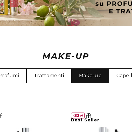
MAKE-UP
Profumi
Trattamenti
Make-up
Capell
33%
Best Seller