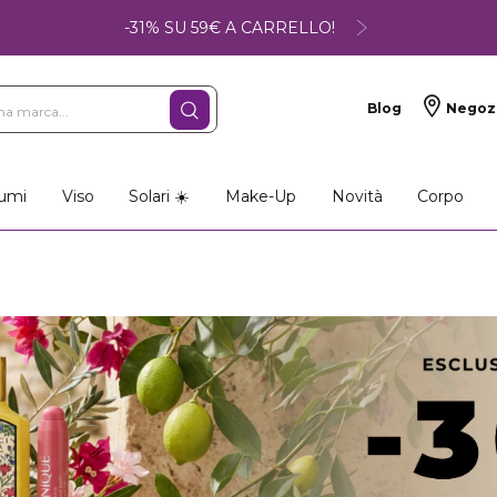
-31% SU 59€ A CARRELLO!
Blog
Negoz
umi
Viso
Solari ☀️
Make-Up
Novità
Corpo