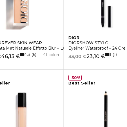
DIOR
OREVER SKIN WEAR
DIORSHOW STYLO
e 48 Ore
ta Mat Naturale Effetto Blur – Lunga Tenuta 24 Ore
Eyeliner Waterproof – 24 Ore 
4.3
1
6
1
41 colori
46,13 €
23,10 €
€
33,00 €
30%
eller
Best Seller