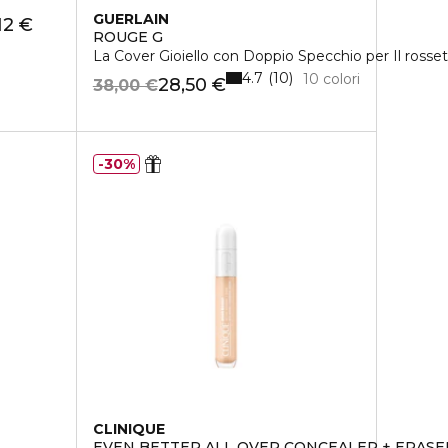
GUERLAIN
12 €
ROUGE G
La Cover Gioiello con Doppio Specchio per Il rosset
4.7
10
10 colori
28,50 €
38,00 €
30%
CLINIQUE
EVEN BETTER ALL OVER CONCEALER + ERASE