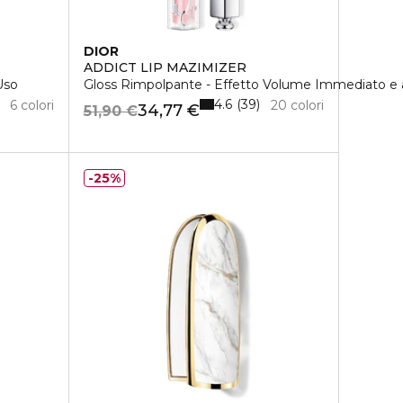
DIOR
ADDICT LIP MAZIMIZER
Uso
Gloss Rimpolpante - Effetto Volume Immediato e 
4.6
39
6 colori
20 colori
34,77 €
51,90 €
25%