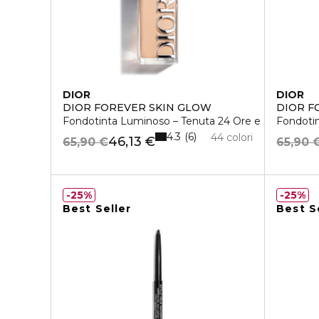
DIOR
DIOR
DIOR FOREVER SKIN GLOW
DIOR F
Fondotinta Luminoso – Tenuta 24 Ore e Idratazion
Fondotin
4.3
6
44 colori
46,13 €
65,90 €
65,90 
25%
25%
Best Seller
Best S