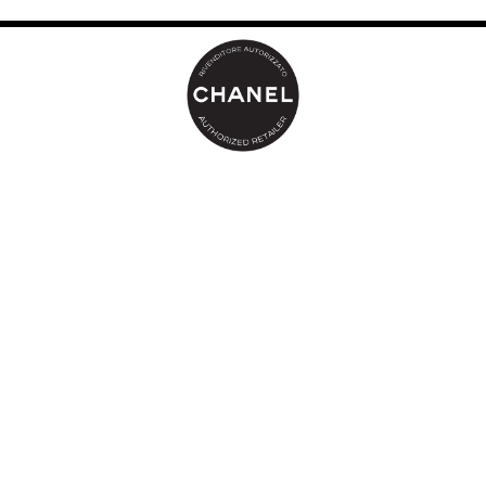
www.chanel.com
Per labbra perfettamente definite, abbinare ROUGE ALLURE a
un tratto di LE CRAYON LÈVRES della stessa nuance. Applicare
quindi il rossetto con il pennello della matita.