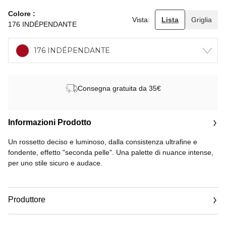
Colore
Vista:
Lista
Griglia
176 INDÉPENDANTE
176 INDÉPENDANTE
Consegna gratuita da 35€
Informazioni Prodotto
Un rossetto deciso e luminoso, dalla consistenza ultrafine e
fondente, effetto "seconda pelle". Una palette di nuance intense,
per uno stile sicuro e audace.
Risultato: un make up intenso, satinato e luminoso. Una tenuta
perfetta sin dalla prima applicazione.
Produttore
Applicare direttamente sulle labbra.
Email