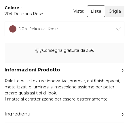
Colore
Vista:
Lista
Griglia
204 Delicious Rose
204 Delicious Rose
Consegna gratuita da 35€
Informazioni Prodotto
Palette dalle texture innovative, burrose, dai finish opachi,
metallizzati e luminosi si mescolano assieme per poter
creare qualsiasi tipi di look.
I matte si caratterizzano per essere estremamente
fondenti, cremosi e dall’alto rilascio colore.
Gli shimmer, arrichitti da perle all’interno di una
Ingredienti
formulazione bagnata e cremosa, hanno un effetto
metallizzato e riflettente, dalle multi sfaccettature.