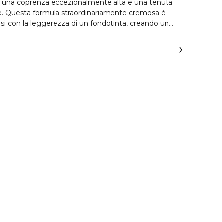
 una coprenza eccezionalmente alta e una tenuta
re. Questa formula straordinariamente cremosa è
rsi con la leggerezza di un fondotinta, creando un
come una seconda pelle e nascondendo qualsiasi
hiaie, arrossamenti o altre discromie cutanee.
de perfettamente con la tua carnagione, assicurandoti
ione di freschezza per l'intera giornata, oltre che
4 ore. La sua consistenza cremosa e leggera è
oi utilizzarlo in autonomia per un trucco leggero e
binazione con il fondotinta Power Fabric per ottenere
Scegli tra le 10 nuove diverse tonalità per trovare la
 con il tuo incarnato.
rsatile, sarai in grado di nascondere sia le imperfezioni
più specifiche, ottenendo una coprenza impeccabile
i tua esigenza. Il Correttore Power Fabric+ di Giorgio
r una pelle impeccabile e radiosa, che mantiene la sua
che nelle lunghe giornate.