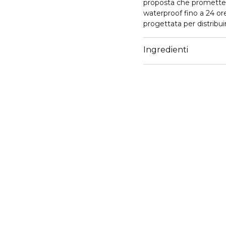
proposta che promette
waterproof fino a 24 o
progettata per distribui
effetto mat naturale, 
imperfezione, come occ
Ingredienti
Questo prodotto si fon
un comfort e una sensaz
un'idratazione fino a 2
altamente versatile: pu
naturale oppure in com
un aspetto impeccabile. 
perfetta corrispondenza
Grazie all'applicatore ve
più estese che quelle 
che si adatta a qualsias
Armani è la risposta pe
freschezza e tenuta an