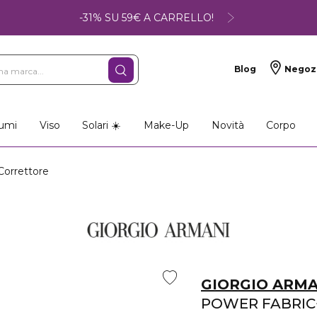
-31% SU 59€ A CARRELLO!
Blog
Negoz
umi
Viso
Solari ☀️
Make-Up
Novità
Corpo
orrettore
GIORGIO ARMA
POWER FABRIC