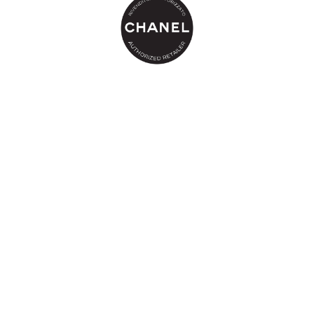
principi attivi dall’azione mirata riconosciuti per la loro efficacia, la
formula protegge e fortifica le ciglia a ogni applicazione,
rendendole più folte giorno dopo giorno.
La sua tecnologia tubing*** avvolge le ciglia con microtubi setosi
che si sciolgono istantaneamente a contatto con l’acqua tiepida
per rimuovere facilmente il make up.
* Valutazione clinica su 21 donne.
** Valutazione clinica su 20 donne in climi caldi e umidi.
*** Tecnologia basata su polimeri a forma di tubi che avvolgono le
ciglia.