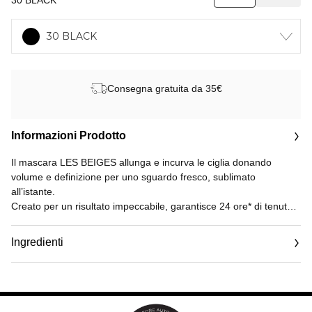
30 BLACK
30 BLACK
Consegna gratuita da 35€
Informazioni Prodotto
Il mascara LES BEIGES allunga e incurva le ciglia donando
volume e definizione per uno sguardo fresco, sublimato
all’istante.
Creato per un risultato impeccabile, garantisce 24 ore* di tenuta e
resiste al calore e all’umidità per tutto il giorno**.
Ingredienti
L’applicatore, flessibile e preciso, permette di avvolgere l’intera
rima ciliare, dalla radice alla punta, per un risultato make up
pluridimensionale e modulabile.
Formulato con il complesso protettivo provitaminico, composto da