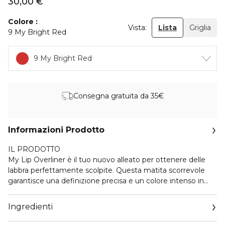
30,00 €
Colore
Vista:
Lista
Griglia
9 My Bright Red
9 My Bright Red
Consegna gratuita da 35€
Informazioni Prodotto
IL PRODOTTO
My Lip Overliner è il tuo nuovo alleato per ottenere delle
labbra perfettamente scolpite. Questa matita scorrevole
garantisce una definizione precisa e un colore intenso in
una sola passata, con una durata fino a 8 ore*. Disponibile in
14 tonalità, la sua formula no-transfer, resistente all'umidità
Ingredienti
e waterproof* garantisce un risultato 100% a prova di
bacio**. Il design a doppia estremità include un elegante