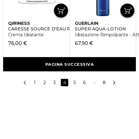
QIRINESS
GUERLAIN
CARESSE SOURCE D'EAU RICHE
SUPER AQUA-LOTION
Crema Idratante
Idratazione Rimpolpante - Att
76,00 €
67,90 €
PAGINA SUCCESSIVA
1
2
3
4
5
6
···
8