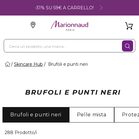
-31% SU 59€ A CARRELLO!
Skincare Hub
Brufoli e punti neri
BRUFOLI E PUNTI NERI
Brufoli e punti neri
Pelle mista
Protez
40 Prodotti visualizzati
288 Prodotto/i