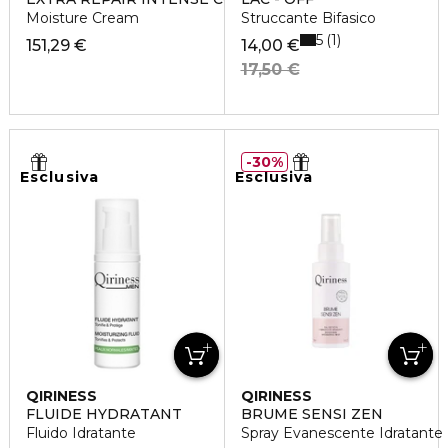
Moisture Cream
Struccante Bifasico
5
1
151,29 €
14,00 €
17,50 €
30%
Esclusiva
Esclusiva
QIRINESS
QIRINESS
FLUIDE HYDRATANT
BRUME SENSI ZEN
Fluido Idratante
Spray Evanescente Idratante 