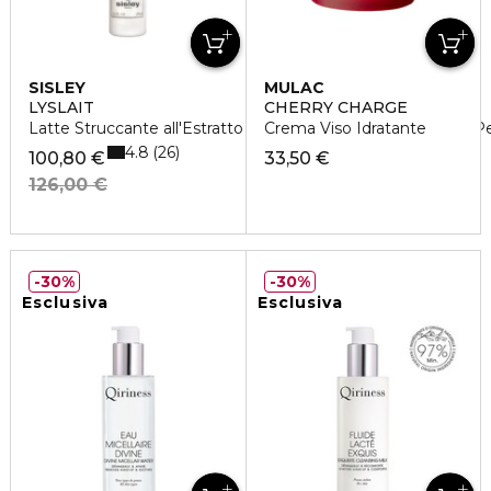
SISLEY
MULAC
LYSLAIT
CHERRY CHARGE
Latte Struccante all'Estratto di Giglio Bianco - Tutti i Tipi di P
Crema Viso Idratante
4.8
26
100,80 €
33,50 €
126,00 €
30%
30%
Esclusiva
Esclusiva