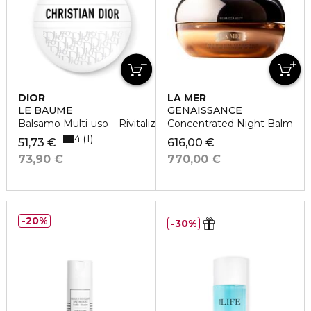
DIOR
LA MER
LE BAUME
GENAISSANCE
Balsamo Multi-uso – Rivitalizzante
Concentrated Night Balm
4
1
51,73 €
616,00 €
73,90 €
770,00 €
20%
30%