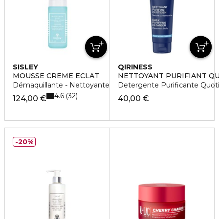
SISLEY
QIRINESS
MOUSSE CREME ECLAT
NETTOYANT PURIFIANT Q
Démaquillante - Nettoyante - Dépolluante
Detergente Purificante Quot
4.6
32
124,00 €
40,00 €
20%