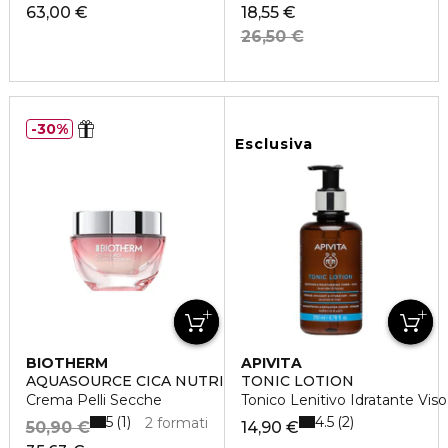
63,00 €
18,55 €
26,50 €
30%
Esclusiva
BIOTHERM
APIVITA
AQUASOURCE CICA NUTRI
TONIC LOTION
Crema Pelli Secche
Tonico Lenitivo Idratante Viso
5
4.5
1
2
2 formati
50,90 €
14,90 €