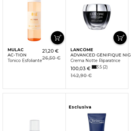
MULAC
LANCÔME
21,20 €
AC-TION
ADVANCED GÉNIFIQUE NI
26,50 €
Tonico Esfoliante
Crema Notte Riparatrice
3.5
2
100,03 €
142,90 €
Esclusiva