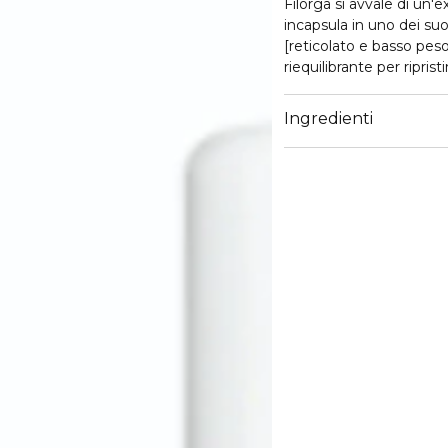
Filorga si avvale di un'e
incapsula in uno dei suo
[reticolato e basso pes
riequilibrante per riprist
- Acido ialuronico retic
Ingredienti
una funzione di barriera
- Acido ialuonico a bass
* dal 1979