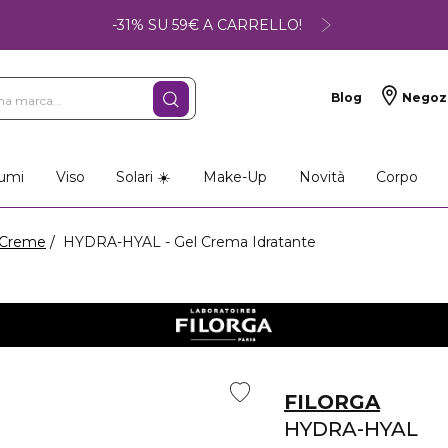
-31% SU 59€ A CARRELLO!
Blog
Negoz
umi
Viso
Solari ☀️
Make-Up
Novità
Corpo
Creme
HYDRA-HYAL - Gel Crema Idratante
FILORGA
HYDRA-HYAL