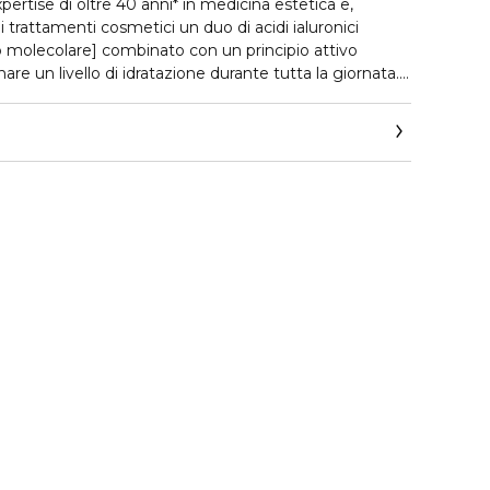
xpertise di oltre 40 anni* in medicina estetica e,
i trattamenti cosmetici un duo di acidi ialuronici
o molecolare] combinato con un principio attivo
inare un livello di idratazione durante tutta la giornata.
olato per idratare a lungo, donare elasticità, garantendo
o peso molecolare, dalle proprietà rigeneranti