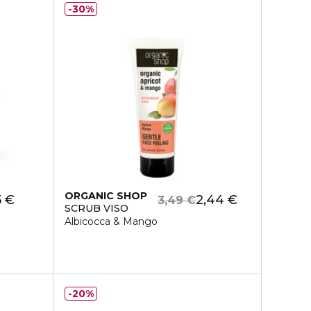
30%
ORGANIC SHOP
5 €
2,44 €
3,49 €
SCRUB VISO
Albicocca & Mango
20%