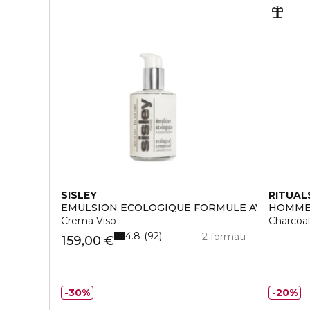
SISLEY
RITUAL
EMULSION ECOLOGIQUE FORMULE AVANCÉE
HOMM
Crema Viso
Charcoal
4.8
92
2 formati
159,00 €
30%
20%