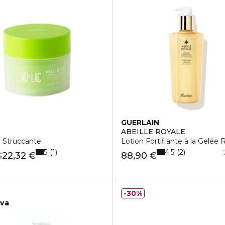
GUERLAIN
E
ABEILLE ROYALE
 Struccante
Lotion Fortifiante à la Gelée 
5
4.5
1
2
22,32 €
88,90 €
€
30%
iva