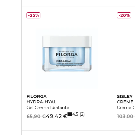
25%
20%
FILORGA
SISLEY
HYDRA-HYAL
CREME
Gel Crema Idratante
Crème G
4.5
2
49,42 €
65,90 €
103,00