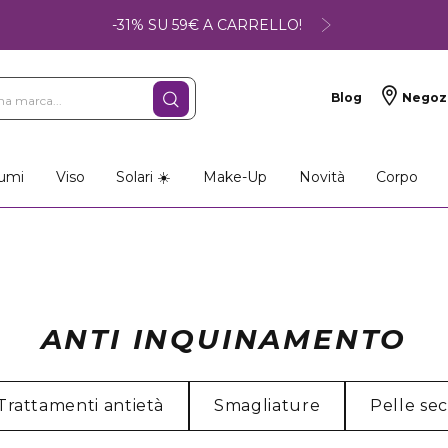
-31% SU 59€ A CARRELLO!
Blog
Negoz
umi
Viso
Solari ☀️
Make-Up
Novità
Corpo
ANTI INQUINAMENTO
Trattamenti antietà
Smagliature
Pelle se