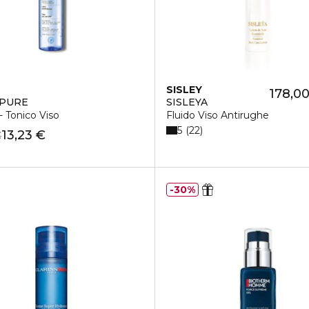
SISLEY
178,00
OPURE
SISLEYA
- Tonico Viso
Fluido Viso Antirughe
5
22
13,23 €
€
30%