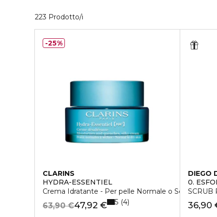
40 Prodotti visualizzati
223 Prodotto/i
25%
CLARINS
DIEGO 
HYDRA-ESSENTIEL
0. ESFO
Crema Idratante - Per pelle Normale o Secca
SCRUB 
5
4
47,92 €
36,90 
63,90 €