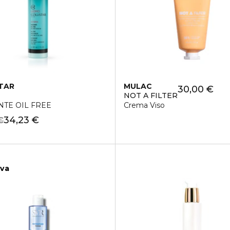
TAR
MULAC
30,00 €
NOT A FILTER
NTE OIL FREE
Crema Viso
34,23 €
€
iva