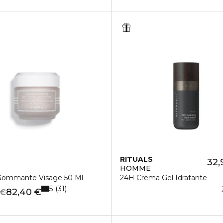
RITUALS
32,
HOMME
ommante Visage 50 Ml
24H Crema Gel Idratante
5
31
82,40 €
 €