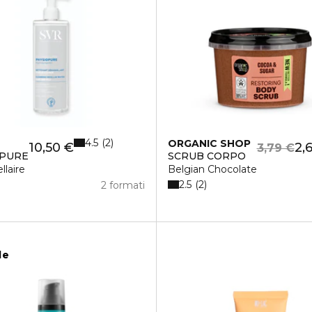
4.5
2
ORGANIC SHOP
10,50 €
2,
3,79 €
OPURE
SCRUB CORPO
llaire
Belgian Chocolate
2.5
2
2 formati
le