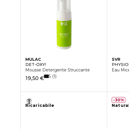
MULAC
SVR
DET-OXY!
PHYSI
Mousse Detergente Struccante
Eau Mice
5
1
19,50 €
30%
Ricaricabile
Natura