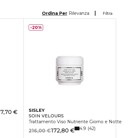
Ordina Per
Rilevanza
Filtra
20%
SISLEY
7,70 €
€
SOIN VELOURS
Trattamento Viso Nutriente Giorno e Notte
4.9
42
172,80 €
216,00 €