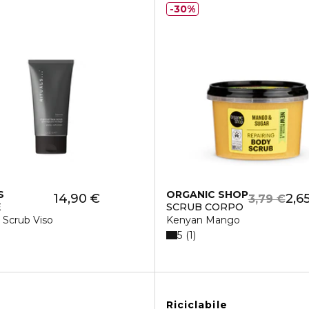
30%
S
ORGANIC SHOP
14,90 €
2,6
3,79 €
E
SCRUB CORPO
 Scrub Viso
Kenyan Mango
5
1
Riciclabile