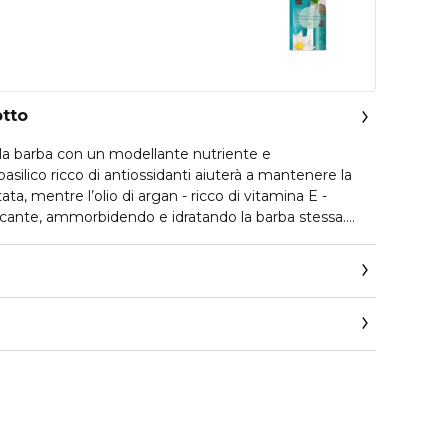
otto
a la barba con un modellante nutriente e
basilico ricco di antiossidanti aiuterà a mantenere la
tata, mentre l’olio di argan - ricco di vitamina E -
icante, ammorbidendo e idratando la barba stessa.
ibile
nghe
 pelle, anche a quelle più sensibili
testato
e
s.com