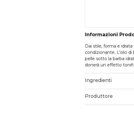
Informazioni Prod
Dai stile, forma e idrat
condizionante. L’olio di 
pelle sotto la barba idra
donerà un effetto tonif
• Styling ottimale e fless
Ingredienti
• Per barbe medie e lu
• Argan e basilico
Produttore
• Adatto a tutti i tipi di
• Dermatologicamente 
Email
• 94% di origine natural
qualityenquiries@ritual