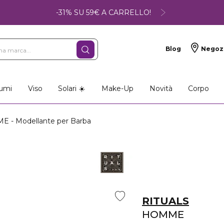
-31% SU 59€ A CARRELLO!
Blog
Negoz
umi
Viso
Solari ☀️
Make-Up
Novità
Corpo
 - Modellante per Barba
RITUALS
HOMME