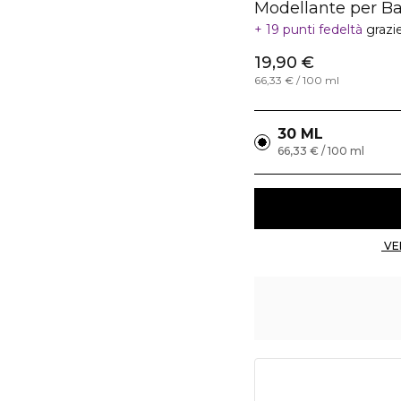
Modellante per B
19 punti fedeltà
grazi
19,90 €
66,33 € / 100 ml
30 ML
66,33 € / 100 ml