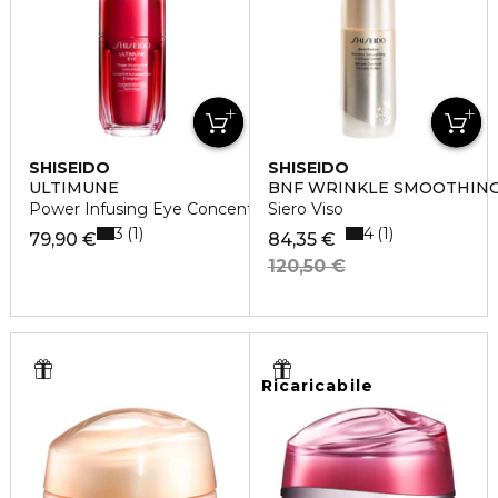
SHISEIDO
SHISEIDO
ULTIMUNE
BNF WRINKLE SMOOTHIN
Power Infusing Eye Concentrate
Siero Viso
3
4
1
1
79,90 €
84,35 €
120,50 €
Ricaricabile