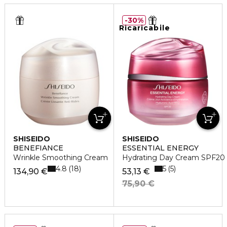
30%
Ricaricabile
SHISEIDO
SHISEIDO
BENEFIANCE
ESSENTIAL ENERGY
Wrinkle Smoothing Cream
Hydrating Day Cream SPF20
4.8
5
18
5
134,90 €
53,13 €
75,90 €