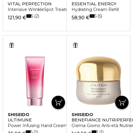
VITAL PERFECTION
ESSENTIAL ENERGY
Intensive WrinkleSpot Treatment - Trattamento Viso
Hydrating Cream Refill
5
5
2
5
121,90 €
58,90 €
SHISEIDO
SHISEIDO
ULTIMUNE
BENEFIANCE NUTRIPERFE
Power Infusing Hand Cream - Crema Mani
Crema Giorno Anti-età Nutrie
5
1
1
1