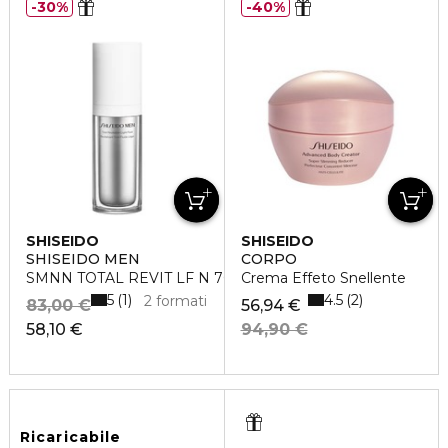
30%
40%
SHISEIDO
SHISEIDO
SHISEIDO MEN
CORPO
SMNN TOTAL REVIT LF N 70ML
Crema Effeto Snellente
5
4.5
1
2
2 formati
83,00 €
56,94 €
58,10 €
94,90 €
Ricaricabile