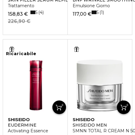
SKIN FILLER SERUM REFILL
BNF WRINKLE SMOOTHIN
Trattamento
Emulsione Giorno
5
5
4
1
158,83 €
117,00 €
226,90 €
Ricaricabile
SHISEIDO
SHISEIDO
EUDERMINE
SHISEIDO MEN
Activating Essence
SMNN TOTAL R CREAM N 5