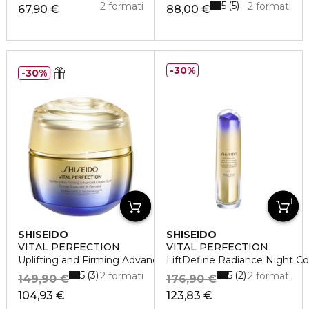
5
5
2 formati
2 formati
67,90 €
88,00 €
30%
30%
SHISEIDO
SHISEIDO
VITAL PERFECTION
VITAL PERFECTION
Uplifting and Firming Advanced Cream Soft
LiftDefine Radiance Night C
5
5
3
2
2 formati
2 formati
149,90 €
176,90 €
104,93 €
123,83 €