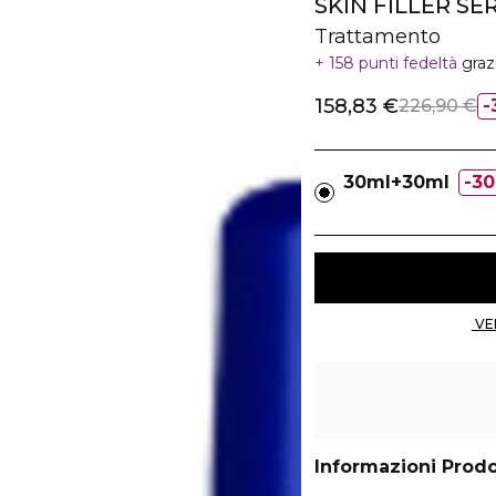
SKIN FILLER SE
Trattamento
158 punti fedeltà
graz
158,83 €
226,90 €
30ml+30ml
3
Informazioni Prod