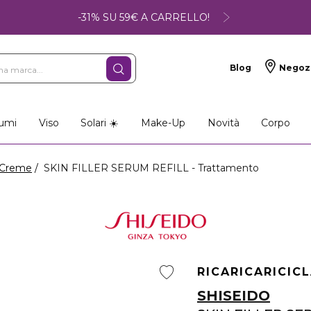
-31% SU 59€ A CARRELLO!
Blog
Negoz
umi
Viso
Solari ☀️
Make-Up
Novità
Corpo
Creme
SKIN FILLER SERUM REFILL - Trattamento
RICARICA
RICIC
SHISEIDO