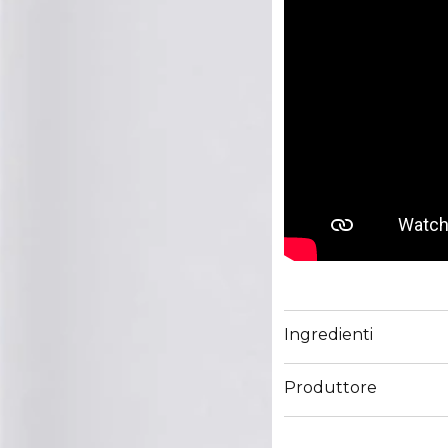
Ingredienti
Produttore
Email
https://corp.shiseido.c