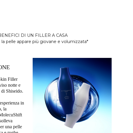
 BENEFICI DI UN FILLER A CASA
 la pelle appare più giovane e volumizzata*
ONE
in Filler
viso notte e
 di Shiseido.
 esperienza in
, la
 MolecuShift
solleva
per una pelle
ca e rughe