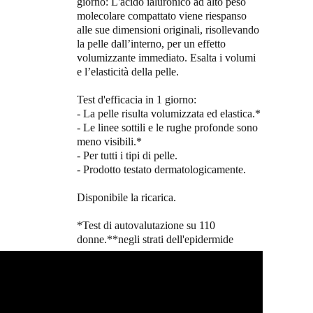
giorno: L'acido ialuronico ad alto peso
molecolare compattato viene riespanso
alle sue dimensioni originali, risollevando
la pelle dall’interno, per un effetto
volumizzante immediato. Esalta i volumi
e l’elasticità della pelle.
Test d'efficacia in 1 giorno:
- La pelle risulta volumizzata ed elastica.*
- Le linee sottili e le rughe profonde sono
meno visibili.*
- Per tutti i tipi di pelle.
- Prodotto testato dermatologicamente.
Disponibile la ricarica.
*Test di autovalutazione su 110
donne.**negli strati dell'epidermide