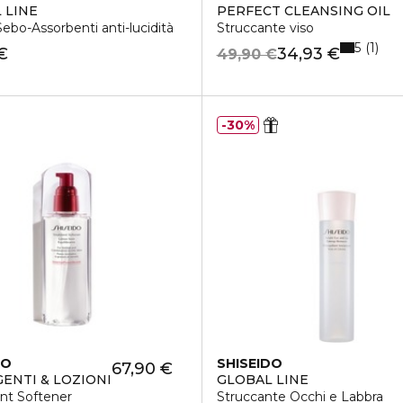
 LINE
PERFECT CLEANSING OIL
Sebo-Assorbenti anti-lucidità
Struccante viso
5
1
€
34,93 €
49,90 €
30%
DO
SHISEIDO
67,90 €
ENTI & LOZIONI
GLOBAL LINE
nt Softener
Struccante Occhi e Labbra