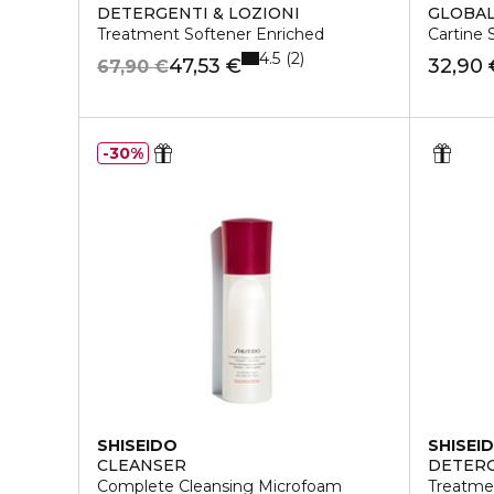
DETERGENTI & LOZIONI
GLOBAL
Treatment Softener Enriched
Cartine 
4.5
2
47,53 €
32,90 
67,90 €
30%
SHISEIDO
SHISEI
CLEANSER
DETERG
Complete Cleansing Microfoam
Treatme