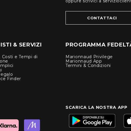
oppure scrivici a serviziocli
CONTATTACI
STI & SERVIZI
PROGRAMMA FEDELT
 Costi e Tempi di
Marionnaud Privilege
ione
Marionnaud App
mplici
Termini & Condizioni
i
Regalo
nce Finder
SCARICA LA NOSTRA APP