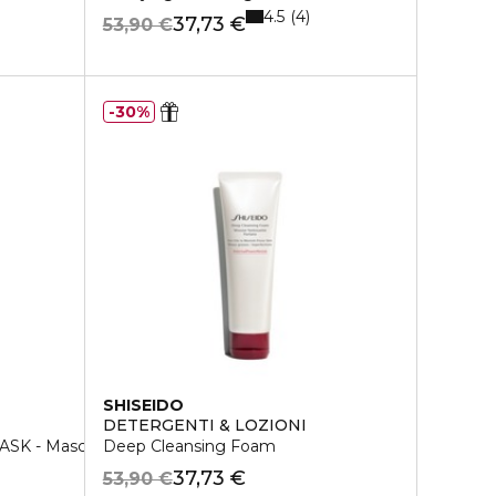
4.5
4
37,73 €
53,90 €
30%
SHISEIDO
DETERGENTI & LOZIONI
 - Maschera purificante
Deep Cleansing Foam
37,73 €
53,90 €