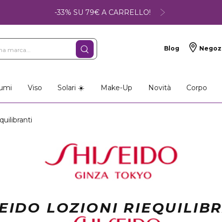
-33% SU 79€ A CARRELLO!
Blog
Negoz
umi
Viso
Solari ☀️
Make-Up
Novità
Corpo
uilibranti
EIDO LOZIONI RIEQUILIB