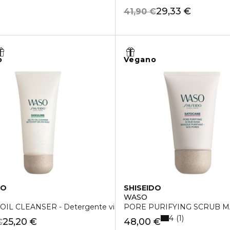
29,33 €
41,90 €
o
Vegano
DO
SHISEIDO
WASO
OIL CLEANSER - Detergente viso
PORE PURIFYING SCRUB MASK
4
1
25,20 €
48,00 €
€