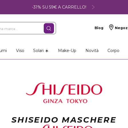
-31% SU 59€ A CARRELLO!
Blog
Negoz
umi
Viso
Solari ☀️
Make-Up
Novità
Corpo
SHISEIDO MASCHERE