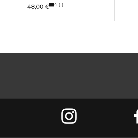
4
1
48,00 €