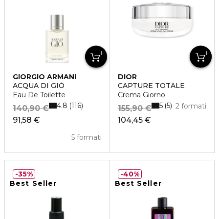
GIORGIO ARMANI
DIOR
ACQUA DI GIÒ
CAPTURE TOTALE
Eau De Toilette
Crema Giorno
4.8
5
116
5
2 formati
140,90 €
155,90 €
91,58 €
104,45 €
5 formati
35%
40%
Best Seller
Best Seller