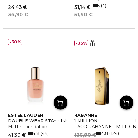
5
4
24,43 €
31,14 €
34,90 €
51,90 €
30%
35%
ESTÉE LAUDER
RABANNE
DOUBLE WEAR STAY - IN- PLACE MATTE FOUNDATION
1 MILLION
Matte Foundation
PACO RABANNE 1 MILLION Ea
4.8
4.8
44
124
41,30 €
136,90 €