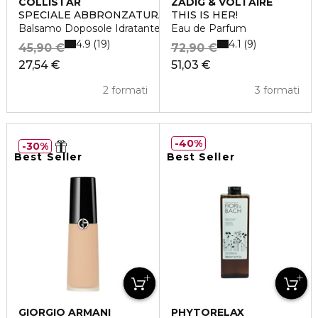
COLLISTAR
ZADIG & VOLTAIRE
SPECIALE ABBRONZATURA PERFETTA
THIS IS HER!
Balsamo Doposole Idratante Restitutivo
Eau de Parfum
4.9
4.1
19
9
45,90 €
72,90 €
27,54 €
51,03 €
2 formati
3 formati
40%
30%
Best Seller
Best Seller
GIORGIO ARMANI
PHYTORELAX