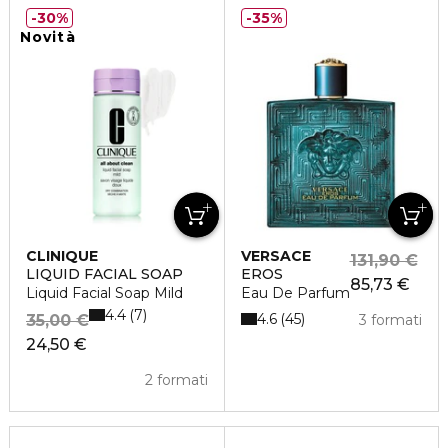
30%
35%
Novità
CLINIQUE
VERSACE
131,90 €
LIQUID FACIAL SOAP
EROS
85,73 €
Liquid Facial Soap Mild
Eau De Parfum
4.4
7
4.6
45
35,00 €
3 formati
24,50 €
2 formati