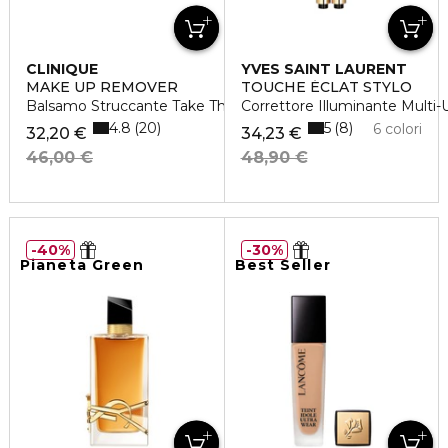
CLINIQUE
YVES SAINT LAURENT
MAKE UP REMOVER
TOUCHE ÉCLAT STYLO
Balsamo Struccante Take The Day Off
Correttore Illuminante Multi-
4.8
5
20
8
6 colori
32,20 €
34,23 €
46,00 €
48,90 €
40%
30%
Pianeta Green
Best Seller