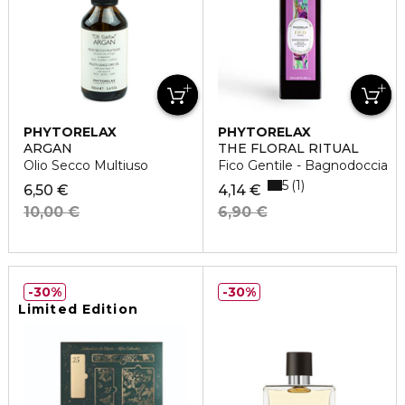
PHYTORELAX
PHYTORELAX
ARGAN
THE FLORAL RITUAL
Olio Secco Multiuso
Fico Gentile - Bagnodoccia
5
1
6,50 €
4,14 €
10,00 €
6,90 €
30%
30%
Limited Edition