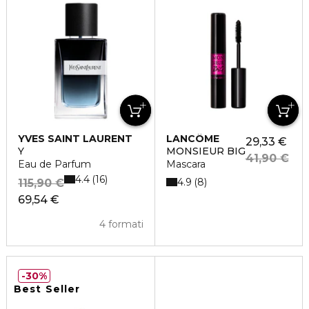
YVES SAINT LAURENT
LANCÔME
29,33 €
Y
MONSIEUR BIG
41,90 €
Eau de Parfum
Mascara
4.4
16
4.9
8
115,90 €
69,54 €
4 formati
30%
Best Seller