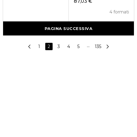
87,03 €
4 formati
PAGINA SUCCESSIVA
1
2
3
4
5
···
135