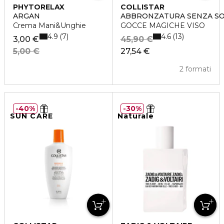
PHYTORELAX
COLLISTAR
ARGAN
ABBRONZATURA SENZA S
Crema Mani&Unghie
GOCCE MAGICHE VISO
4.9
4.6
7
13
3,00 €
45,90 €
5,00 €
27,54 €
2 formati
40%
30%
SUN CARE
Naturale