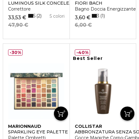
LUMINOUS SILK CONCELEAR
FIORI BACH
Correttore
Bagno Doccia Energizzante
5
3
2
1
5 colori
33,53 €
3,60 €
47,90 €
6,00 €
30%
40%
Best Seller
MARIONNAUD
COLLISTAR
SPARKLING EYE PALETTE
ABBRONZATURA SENZA S
Palette Ombretti
Gocce Magiche Corpo-Gamb