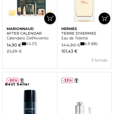
MARIONNAUD
HERMÈS
AFTER CALENDAR
TERRE D'HERMÈS
Calendario Dell'Avvento
Eau de Toilette
4.5
4.9
11
68
14,90 €
144,90 €
21,29 €
101,43 €
3 formati
30%
33%
Best Seller