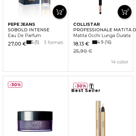
PEPE JEANS
COLLISTAR
SOBOLD INTENSE
PROFESSIONALE MATITA O
Eau De Parfum
Matita Occhi Lunga Durata
5
4.9
1
16
3 formati
27,00 €
18,13 €
25,90 €
14 colori
30%
30%
Best Seller