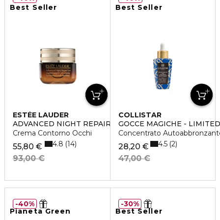
Best Seller
Best Seller
ESTÉE LAUDER
COLLISTAR
ADVANCED NIGHT REPAIR EYE GEL CREAM
GOCCE MAGICHE - LIMITED
Crema Contorno Occhi
Concentrato Autoabbronzante
4.8
4.5
14
2
55,80 €
28,20 €
93,00 €
47,00 €
40%
30%
Pianeta Green
Best Seller