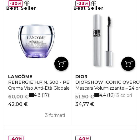
30%
33%
Best Seller
Best Seller
LANCÔME
DIOR
RÉNERGIE H.P.N. 300 - PEPTIDE CREAM
DIORSHOW ICONIC OVERC
Crema Viso Anti-Età Globale Alta Performance
Mascara Volumizzante – 24 ore
4.8
4.4
17
10
3 colori
60,00 €
51,90 €
42,00 €
34,77 €
3 formati
40%
40%