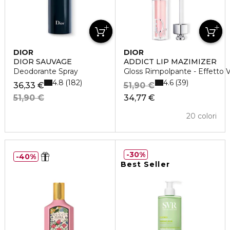
DIOR
DIOR
DIOR SAUVAGE
ADDICT LIP MAZIMIZER
Deodorante Spray
Gloss Rimpolpante - Effetto
4.8
4.6
182
39
36,33 €
51,90 €
51,90 €
34,77 €
20 colori
30%
40%
Best Seller