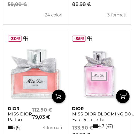
59,00 €
88,98 €
24 colori
3 formati
30%
35%
DIOR
DIOR
112,90 €
MISS DIOR
MISS DIOR BLOOMING BO
79,03 €
Parfum
Eau De Toilette
4.7
47
5
6
4 formati
133,90 €