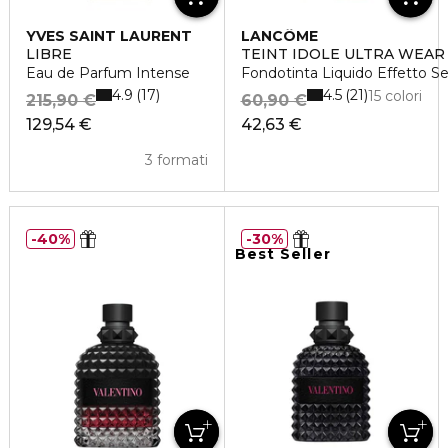
YVES SAINT LAURENT
LANCÔME
LIBRE
TEINT IDOLE ULTRA WEAR
Eau de Parfum Intense
Fondotinta Liquido Effetto S
4.9
4.5
17
21
15 colori
215,90 €
60,90 €
129,54 €
42,63 €
3 formati
40%
30%
Best Seller