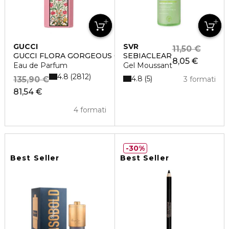
GUCCI
SVR
11,50 €
GUCCI FLORA GORGEOUS GARDENIA
SEBIACLEAR
8,05 €
Eau de Parfum
Gel Moussant
4.8
2812
4.8
5
135,90 €
3 formati
81,54 €
4 formati
30%
Best Seller
Best Seller