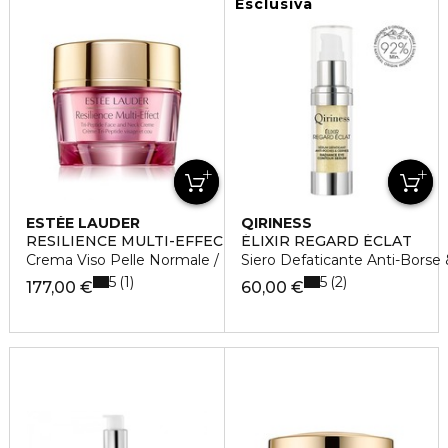
Esclusiva
ESTÉE LAUDER
QIRINESS
RESILIENCE MULTI-EFFECT
ÉLIXIR REGARD ÉCLAT
Crema Viso Pelle Normale / Mista Spf15
Siero Defaticante Anti-Borse 
5
5
1
2
177,00 €
60,00 €