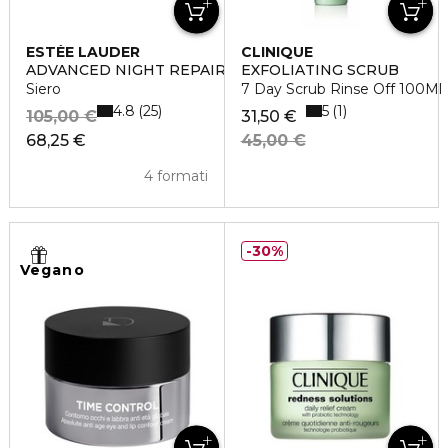
ESTÉE LAUDER
CLINIQUE
ADVANCED NIGHT REPAIR
EXFOLIATING SCRUB
Siero
7 Day Scrub Rinse Off 100Ml
4.8
5
25
1
105,00 €
31,50 €
68,25 €
45,00 €
4 formati
30%
Vegano