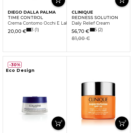
DIEGO DALLA PALMA
CLINIQUE
TIME CONTROL
REDNESS SOLUTION
Crema Contorno Occhi E Labbra Anti Età Globale
Daily Relief Cream
3
5
1
2
20,00 €
56,70 €
81,00 €
30%
Eco Design