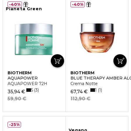
40%
40%
Pianeta Green
BIOTHERM
BIOTHERM
AQUAPOWER
BLUE THERAPY AMBER ALG
AQUAPOWER 72H
Crema Notte
5
1
3
1
35,94 €
67,74 €
59,90 €
112,90 €
25%
Vegano