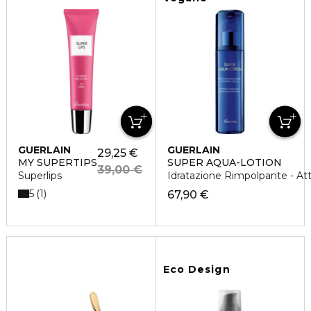
GUERLAIN
GUERLAIN
29,25 €
MY SUPERTIPS
SUPER AQUA-LOTION
39,00 €
Superlips
Idratazione Rimpolpante - Att
5
1
67,90 €
Eco Design