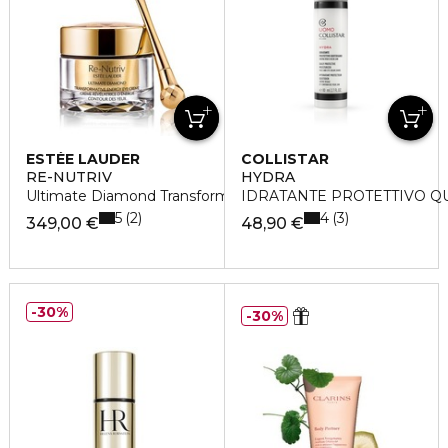
ESTÉE LAUDER
COLLISTAR
RE-NUTRIV
HYDRA
Ultimate Diamond Transformative Eye Creme
IDRATANTE PROTETTIVO Q
5
4
2
3
349,00 €
48,90 €
30%
30%