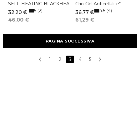
SELF-HEATING BLACKHEAD EXTRACTOR
Crio-Gel Anticellulite*
5
4.5
2
4
32,20 €
36,77 €
46,00 €
61,29 €
PAGINA SUCCESSIVA
1
2
3
4
5