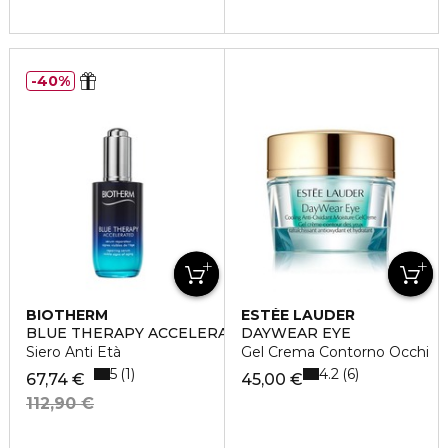
40%
BIOTHERM
ESTÉE LAUDER
BLUE THERAPY ACCELERATED
DAYWEAR EYE
Siero Anti Età
Gel Crema Contorno Occhi
5
4.2
1
6
67,74 €
45,00 €
112,90 €