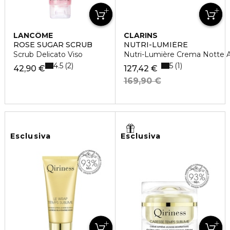
LANCÔME
CLARINS
ROSE SUGAR SCRUB
NUTRI-LUMIÈRE
Scrub Delicato Viso
Nutri-Lumière Crema Notte An
4.5
5
2
1
42,90 €
127,42 €
169,90 €
Esclusiva
Esclusiva