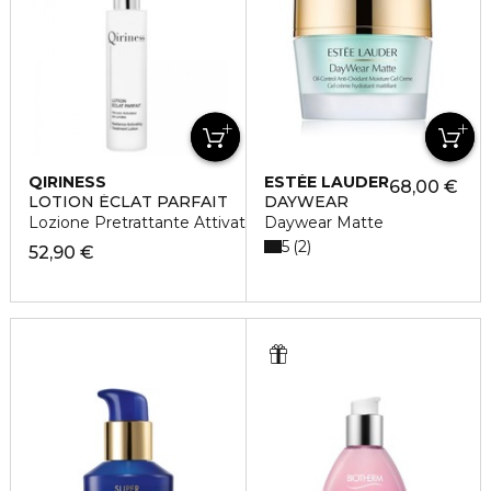
QIRINESS
ESTÉE LAUDER
68,00 €
LOTION ÉCLAT PARFAIT
DAYWEAR
Lozione Pretrattante Attivatrice di Luminosità
Daywear Matte
5
2
52,90 €