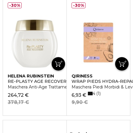
30%
30%
HELENA RUBINSTEIN
QIRINESS
RE-PLASTY AGE RECOVERY FACE WRAP
WRAP PIEDS HYDRA-REPA
Maschera Anti-Age Trattamento Viso
Maschera Piedi Morbidi & Levi
4
1
264,72 €
6,93 €
378,17 €
9,90 €