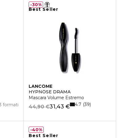
30%
Best Seller
LANCÔME
HYPNÔSE DRAMA
Mascara Volume Estremo
4.7
39
3 formati
31,43 €
44,90 €
40%
Best Seller