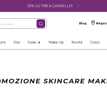
-33% SU 79€ A CARRELLO!
Blog
Negoz
umi
Viso
Solari ☀️
Make-Up
Novità
Corpo
MOZIONE SKINCARE MA