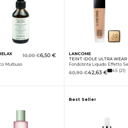
RELAX
LANCÔME
6,50 €
10,00 €
TEINT IDOLE ULTRA WEAR
co Multiuso
Fondotinta Liquido Effetto S
4.5
21
42,63 €
60,90 €
Best Seller