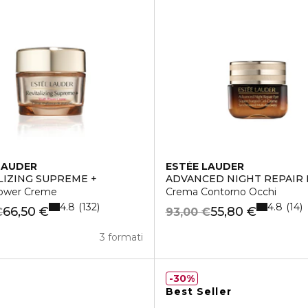
LAUDER
ESTÉE LAUDER
LIZING SUPREME +
ADVANCED NIGHT REPAIR 
ower Creme
Crema Contorno Occhi
4.8
4.8
132
14
66,50 €
55,80 €
€
93,00 €
3 formati
30%
Best Seller