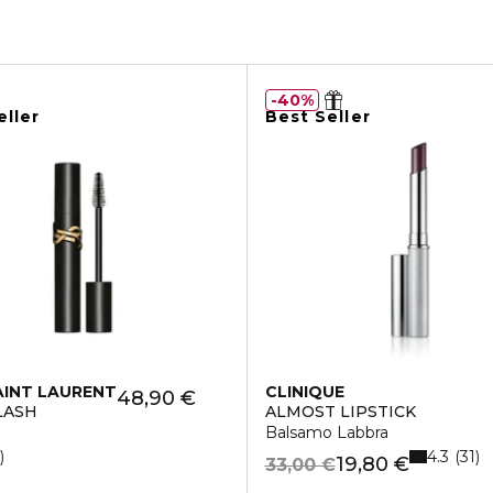
40%
eller
Best Seller
AINT LAURENT
CLINIQUE
48,90 €
LASH
ALMOST LIPSTICK
Balsamo Labbra
4.3
5
31
19,80 €
33,00 €