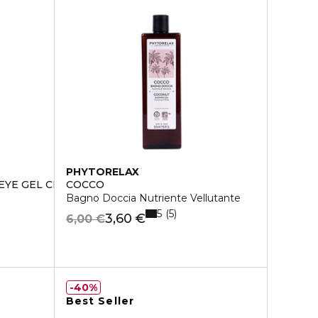
PHYTORELAX
EYE GEL CREAM
COCCO
Bagno Doccia Nutriente Vellutante
5
5
3,60 €
6,00 €
40%
Best Seller