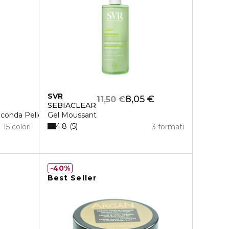
SVR
8,05 €
11,50 €
SEBIACLEAR
econda Pelle
Gel Moussant
4.8
5
15 colori
3 formati
40%
Best Seller