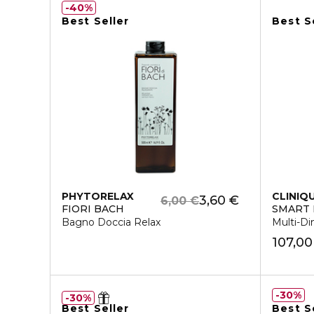
40%
Best Seller
Best S
PHYTORELAX
CLINIQ
3,60 €
6,00 €
FIORI BACH
SMART 
Bagno Doccia Relax
Multi-Di
107,00
30%
30%
Best Seller
Best S