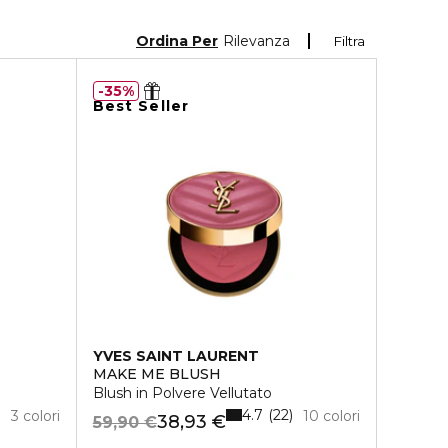
Ordina Per
Rilevanza
Filtra
35%
Best Seller
YVES SAINT LAURENT
MAKE ME BLUSH
Blush in Polvere Vellutato
4.7
22
3 colori
10 colori
38,93 €
59,90 €