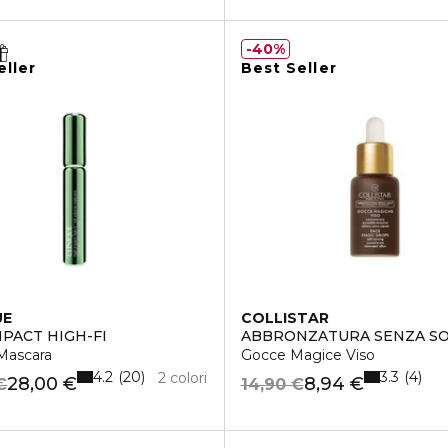
40%
eller
Best Seller
UE
COLLISTAR
MPACT HIGH-FI
ABBRONZATURA SENZA S
Mascara
Gocce Magice Viso
4.2
3.3
20
4
2 colori
28,00 €
8,94 €
€
14,90 €