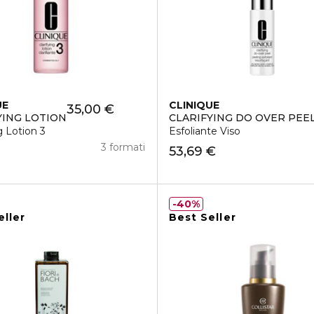
UE
CLINIQUE
35,00 €
YING LOTION
CLARIFYING DO OVER PEE
cchi
g Lotion 3
Esfoliante Viso
3 formati
53,69 €
40%
eller
Best Seller