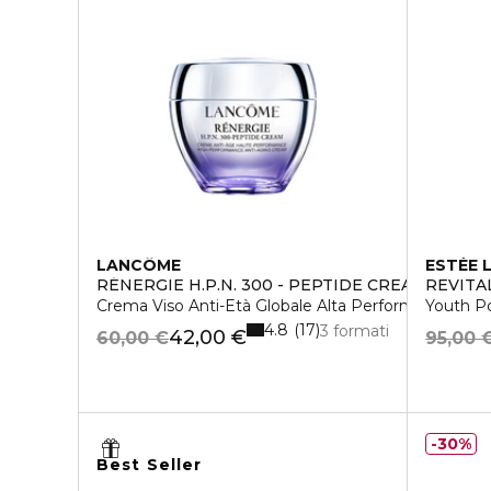
LANCÔME
ESTÉE 
RÉNERGIE H.P.N. 300 - PEPTIDE CREAM
REVITA
Crema Viso Anti-Età Globale Alta Performance
Youth P
4.8
17
3 formati
42,00 €
60,00 €
95,00 
30%
Best Seller