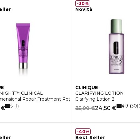
30%
eller
Novità
UE
CLINIQUE
NIGHT™ CLINICAL
CLARIFYING LOTION
mensional Repair Treatment Retinol
Clarifying Lotion 2
5
4.9
1
30
 €
24,50 €
35,00 €
40%
eller
Best Seller