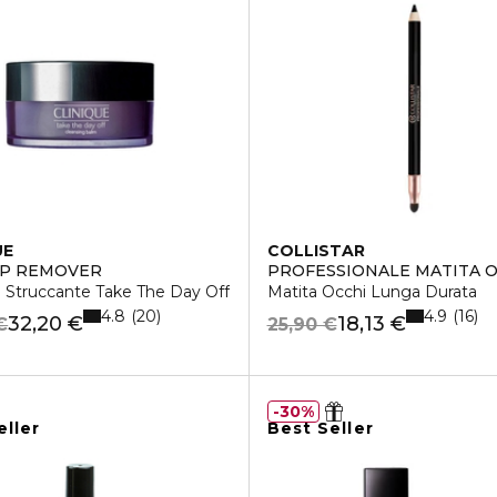
UE
COLLISTAR
UP REMOVER
PROFESSIONALE MATITA O
 Struccante Take The Day Off
Matita Occhi Lunga Durata
4.8
4.9
20
16
32,20 €
18,13 €
€
25,90 €
30%
eller
Best Seller