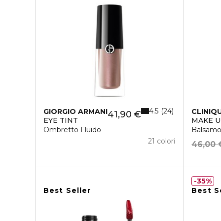
4.5
24
GIORGIO ARMANI
CLINIQ
41,90 €
EYE TINT
MAKE 
Ombretto Fluido
Balsamo
21 colori
46,00 
35%
Best Seller
Best S