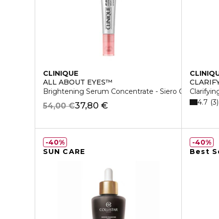
CLINIQUE
CLINIQ
ALL ABOUT EYES™
CLARIF
Brightening Serum Concentrate - Siero Contorno O
Clarifyin
4.7
3
37,80 €
54,00 €
40%
40%
SUN CARE
Best S