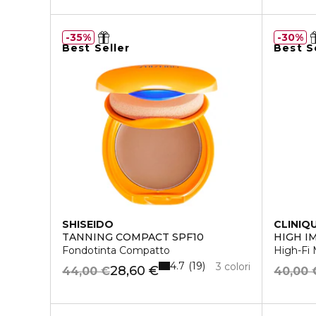
35%
30%
Best Seller
Best S
SHISEIDO
CLINIQ
TANNING COMPACT SPF10
HIGH I
Fondotinta Compatto
High-Fi 
4.7
19
3 colori
28,60 €
44,00 €
40,00 