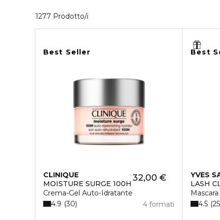
40 Prodotti visualizzati
1277 Prodotto/i
Best Seller
Best S
CLINIQUE
YVES S
32,00 €
MOISTURE SURGE 100H
LASH C
Crema-Gel Auto-Idratante
Mascara
4.9
4.5
30
2
4 formati