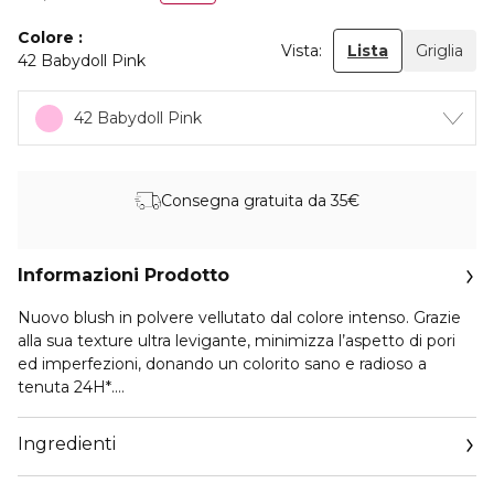
Colore
Vista:
Lista
Griglia
42 Babydoll Pink
42 Babydoll Pink
Consegna gratuita da 35€
Informazioni Prodotto
Nuovo blush in polvere vellutato dal colore intenso. Grazie
alla sua texture ultra levigante, minimizza l’aspetto di pori
ed imperfezioni, donando un colorito sano e radioso a
tenuta 24H*.
• Texture ultra-sensoriale: si fonde perfettamente con la
pelle senza seccarla, rimanendo leggera e sottile senza
Ingredienti
effetto polveroso.
• Colore vivo e radioso: