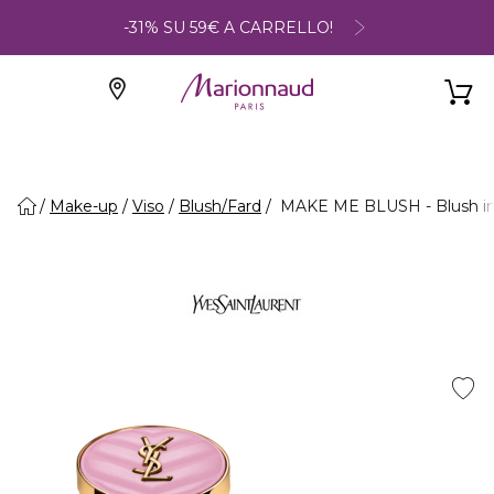
-31% SU 59€ A CARRELLO!
Make-up
Viso
Blush/Fard
MAKE ME BLUSH - Blush in 