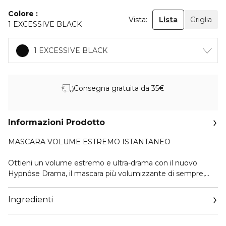
Colore
Vista:
Lista
Griglia
1 EXCESSIVE BLACK
1 EXCESSIVE BLACK
Consegna gratuita da 35€
Informazioni Prodotto
MASCARA VOLUME ESTREMO ISTANTANEO
Ottieni un volume estremo e ultra-drama con il nuovo
Hypnôse Drama, il mascara più volumizzante di sempre,
per un volume fino a 17 volte maggiore*. Una formula
arricchita con il 2% di bonding complex che avvolge le ciglia
Ingredienti
con cura e l'iconico scovolino volumizzante Hypnôse
Drama a forma di S.