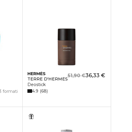
HERMÈS
36,33 €
51,90 €
TERRE D'HERMÈS
Deostick
4.9
68
3 formati