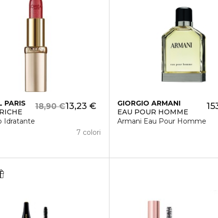
L PARIS
GIORGIO ARMANI
13,23 €
15
18,90 €
RICHE
EAU POUR HOMME
azione emolliente anti-inquinamento
 Idratante
Armani Eau Pour Homme
7 colori