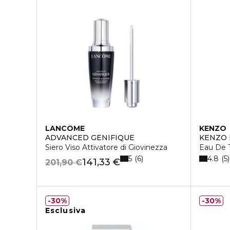
LANCÔME
KENZO
ADVANCED GÉNIFIQUE
KENZO
Siero Viso Attivatore di Giovinezza
Eau De T
5
4.8
6
5
141,33 €
201,90 €
30%
30%
Esclusiva