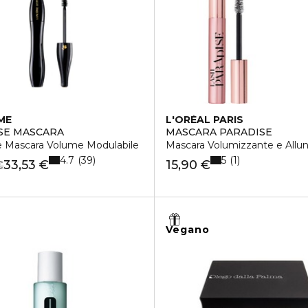
ME
L'ORÉAL PARIS
SE MASCARA
MASCARA PARADISE
 Mascara Volume Modulabile
Mascara Volumizzante e Allu
4.7
5
39
1
33,53 €
15,90 €
€
Vegano