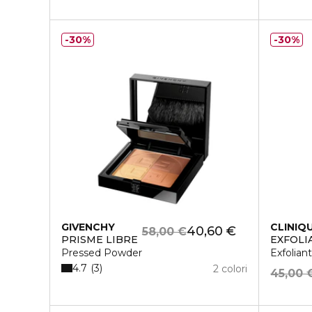
30%
30%
GIVENCHY
CLINIQ
40,60 €
58,00 €
PRISME LIBRE
EXFOLI
Pressed Powder
Exfoliant
4.7
3
2 colori
45,00 