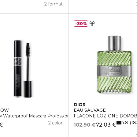
2 formati
30%
DIOR
HOW
EAU SAUVAGE
w Waterproof Mascara Professionale
FLACONE LOZIONE DOPO
4.8
18
2 colori
 €
72,03 €
102,90 €