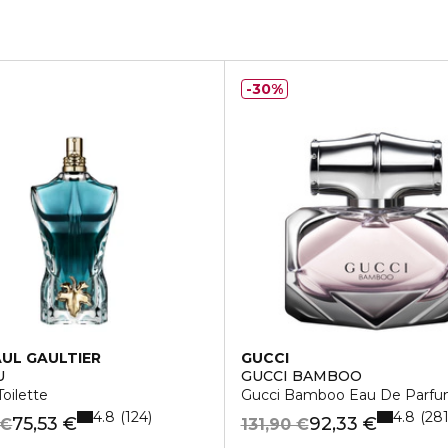
30%
AUL GAULTIER
GUCCI
U
GUCCI BAMBOO
oilette
Gucci Bamboo Eau De Parf
4.8
4.8
124
28
75,53 €
92,33 €
 €
131,90 €