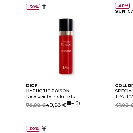
40%
30%
SUN C
DIOR
COLLIS
HYPNOTIC POISON
SPECIA
Deodorante Profumato
TRATTA
4
1
49,63 €
70,90 €
41,90 
30%