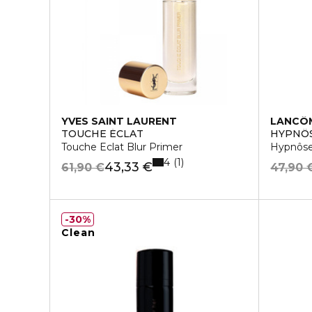
YVES SAINT LAURENT
LANCÔ
TOUCHE ÉCLAT
HYPNÔ
Touche Eclat Blur Primer
Hypnôse
4
1
43,33 €
61,90 €
47,90 
30%
Clean