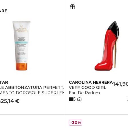
ARE
TAR
CAROLINA HERRERA
141,9
LE ABBRONZATURA PERFETTA
VERY GOOD GIRL
MENTO DOPOSOLE SUPERLENITIVO RIPARATORE
Eau De Parfum
5
2
25,14 €
€
30%