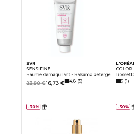
SVR
L'ORÉA
SENSIFINE
COLOR 
Baume démaquillant - Balsamo detergente doppia 
Rossetto
4.8
5
5
1
16,73 €
23,90 €
30%
30%