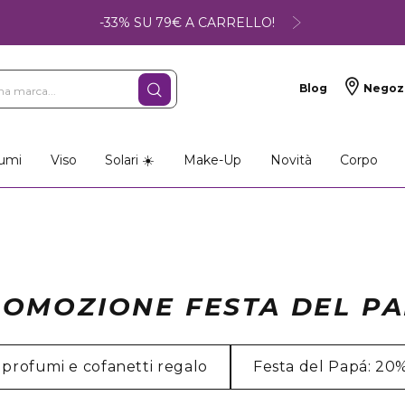
-33% SU 79€ A CARRELLO!
Blog
Negoz
umi
Viso
Solari ☀️
Make-Up
Novità
Corpo
OMOZIONE FESTA DEL P
 profumi e cofanetti regalo
Festa del Papá: 20