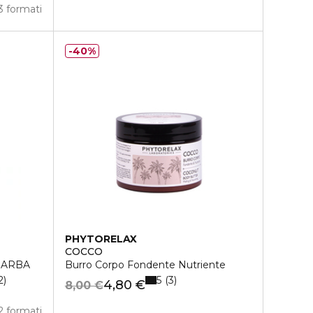
3 formati
40%
PHYTORELAX
COCCO
BARBA
Burro Corpo Fondente Nutriente
5
2
3
4,80 €
8,00 €
2 formati