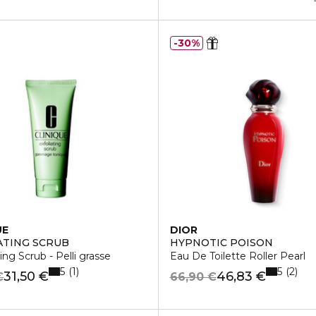
30%
UE
DIOR
ATING SCRUB
HYPNOTIC POISON
ing Scrub - Pelli grasse
Eau De Toilette Roller Pearl
5
5
1
2
31,50 €
46,83 €
€
66,90 €