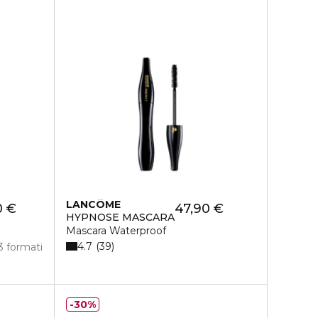
LANCÔME
0 €
47,90 €
HYPNOSE MASCARA
Mascara Waterproof
4.7
39
3 formati
30%