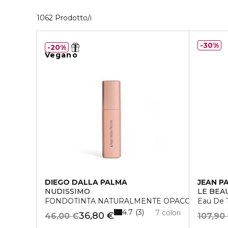
40 Prodotti visualizzati
1062 Prodotto/i
30%
20%
Vegano
DIEGO DALLA PALMA
JEAN P
NUDISSIMO
LE BEA
FONDOTINTA NATURALMENTE OPACO
Eau De T
4.7
3
7 colori
36,80 €
46,00 €
107,90