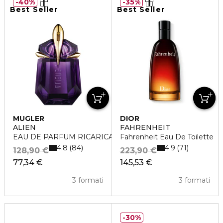
40%
35%
Best Seller
Best Seller
MUGLER
DIOR
ALIEN
FAHRENHEIT
EAU DE PARFUM RICARICABILE
Fahrenheit Eau De Toilette
4.8
4.9
84
71
128,90 €
223,90 €
77,34 €
145,53 €
3 formati
3 formati
30%