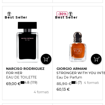
30%
Best Seller
Best Seller
NARCISO RODRIGUEZ
GIORGIO ARMANI
FOR HER
STRONGER WITH YOU INT
EAU DE TOILETTE
Eau De Parfum
4.8
5
119
7
4 formati
69,00 €
85,90 €
60,13 €
4 formati