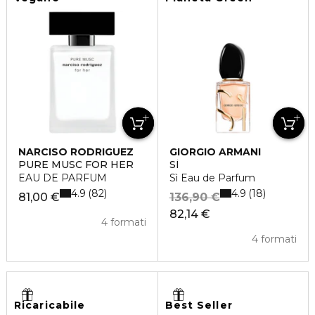
NARCISO RODRIGUEZ
GIORGIO ARMANI
PURE MUSC FOR HER
SÌ
EAU DE PARFUM
Sì Eau de Parfum
4.9
4.9
82
18
81,00 €
136,90 €
82,14 €
4 formati
4 formati
Ricaricabile
Best Seller