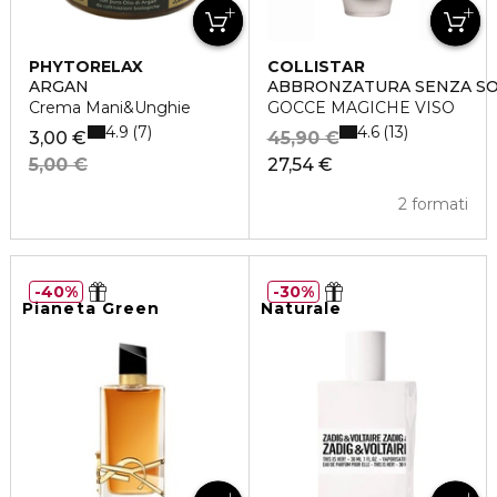
PHYTORELAX
COLLISTAR
ARGAN
ABBRONZATURA SENZA S
Crema Mani&Unghie
GOCCE MAGICHE VISO
4.9
4.6
7
13
3,00 €
45,90 €
5,00 €
27,54 €
2 formati
40%
30%
Pianeta Green
Naturale