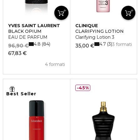
YVES SAINT LAURENT
CLINIQUE
BLACK OPIUM
CLARIFYING LOTION
EAU DE PARFUM
Clarifying Lotion 3
4.8
4.7
84
3
3 formati
96,90 €
35,00 €
67,83 €
4 formati
45%
Best Seller