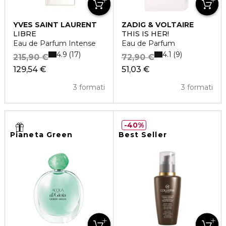
YVES SAINT LAURENT
ZADIG & VOLTAIRE
LIBRE
THIS IS HER!
Eau de Parfum Intense
Eau de Parfum
4.9
4.1
17
9
215,90 €
72,90 €
129,54 €
51,03 €
3 formati
3 formati
40%
Pianeta Green
Best Seller