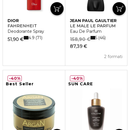
DIOR
JEAN PAUL GAULTIER
FAHRENHEIT
LE MALE LE PARFUM
Deodorante Spray
Eau De Parfum
4.9
5
71
46
51,90 €
158,90 €
87,39 €
2 formati
40%
40%
Best Seller
SUN CARE