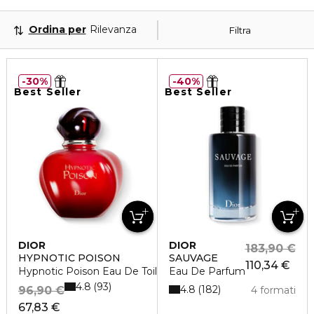
Ordina per
Rilevanza
Filtra
30%
40%
Best Seller
Best Seller
DIOR
DIOR
183,90 €
HYPNOTIC POISON
SAUVAGE
110,34 €
Hypnotic Poison Eau De Toilette
Eau De Parfum
4.8
93
4.8
182
96,90 €
4 formati
67,83 €