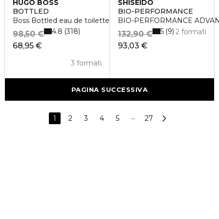
HUGO BOSS
SHISEIDO
BOTTLED
BIO-PERFORMANCE
Boss Bottled eau de toilette vaporisateur
BIO-PERFORMANCE ADVAN
4.8
5
318
9
2 formati
98,50 €
132,90 €
68,95 €
93,03 €
3 formati
PAGINA SUCCESSIVA
1
2
3
4
5
···
27