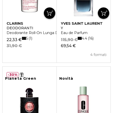
CLARINS
YVES SAINT LAURENT
DEODORANTI
Y
Deodorante Roll-On Lunga Durata
Eau de Parfum
5
4.4
1
16
22,33 €
115,90 €
31,90 €
69,54 €
4 formati
30%
Pianeta Green
Novità