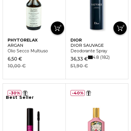
PHYTORELAX
DIOR
ARGAN
DIOR SAUVAGE
Olio Secco Multiuso
Deodorante Spray
4.8
182
6,50 €
36,33 €
10,00 €
51,90 €
30%
40%
Best Seller