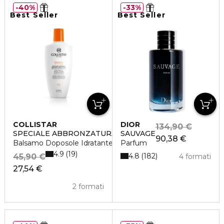
40%
33%
Best Seller
Best Seller
COLLISTAR
DIOR
134,90 €
SPECIALE ABBRONZATURA PERFETTA
SAUVAGE
90,38 €
Balsamo Doposole Idratante Restitutivo
Parfum
4.9
19
4.8
182
45,90 €
4 formati
27,54 €
2 formati