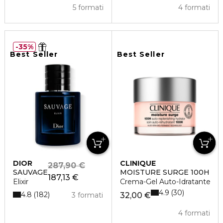
5 formati
4 formati
35%
Best Seller
Best Seller
DIOR
CLINIQUE
287,90 €
SAUVAGE
MOISTURE SURGE 100H
187,13 €
Elixir
Crema-Gel Auto-Idratante
4.9
30
4.8
182
3 formati
32,00 €
4 formati