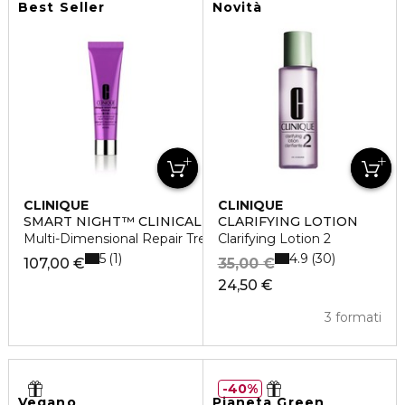
Best Seller
Novità
CLINIQUE
CLINIQUE
SMART NIGHT™ CLINICAL
CLARIFYING LOTION
Multi-Dimensional Repair Treatment Retinol
Clarifying Lotion 2
5
4.9
1
30
107,00 €
35,00 €
24,50 €
3 formati
40%
Vegano
Pianeta Green