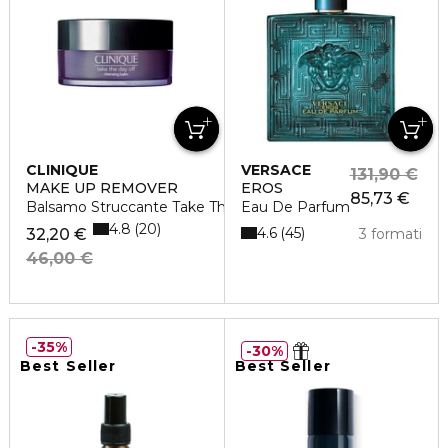
CLINIQUE
VERSACE
131,90 €
MAKE UP REMOVER
EROS
85,73 €
Balsamo Struccante Take The Day Off
Eau De Parfum
4.8
20
4.6
45
32,20 €
3 formati
46,00 €
35%
30%
Best Seller
Best Seller