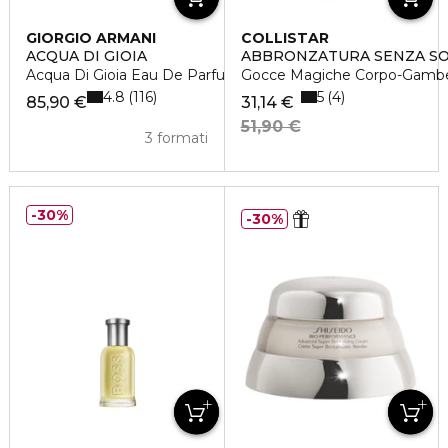
GIORGIO ARMANI
COLLISTAR
ACQUA DI GIOIA
ABBRONZATURA SENZA S
Acqua Di Gioia Eau De Parfum
Gocce Magiche Corpo-Gamb
4.8
5
116
4
85,90 €
31,14 €
51,90 €
3 formati
30%
30%