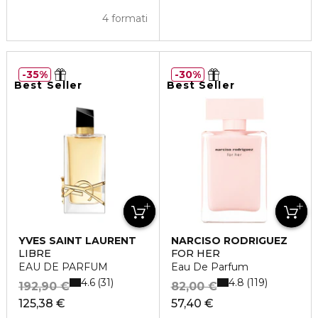
4 formati
35%
30%
Best Seller
Best Seller
YVES SAINT LAURENT
NARCISO RODRIGUEZ
LIBRE
FOR HER
EAU DE PARFUM
Eau De Parfum
4.6
4.8
31
119
192,90 €
82,00 €
125,38 €
57,40 €