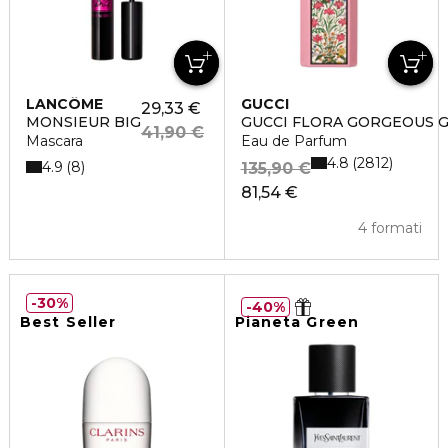
LANCÔME
GUCCI
29,33 €
MONSIEUR BIG
GUCCI FLORA GORGEOUS 
41,90 €
Mascara
Eau de Parfum
4.8
2812
4.9
8
135,90 €
81,54 €
4 formati
30%
40%
Best Seller
Pianeta Green