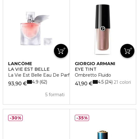
LANCÔME
GIORGIO ARMANI
LA VIE EST BELLE
EYE TINT
La Vie Est Belle Eau De Parfum
Ombretto Fluido
4.9
4.5
62
24
21 colori
93,90 €
41,90 €
5 formati
30%
35%