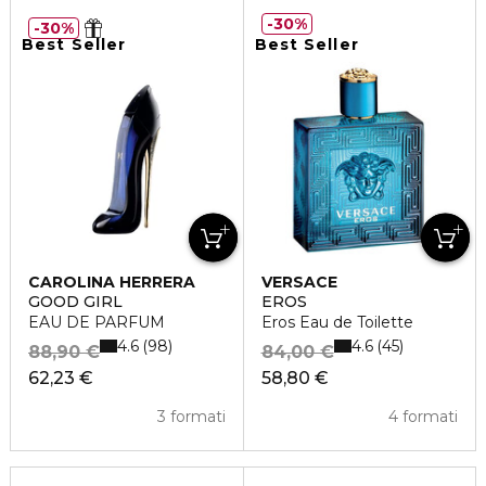
30%
30%
Best Seller
Best Seller
CAROLINA HERRERA
VERSACE
GOOD GIRL
EROS
EAU DE PARFUM
Eros Eau de Toilette
4.6
4.6
98
45
88,90 €
84,00 €
62,23 €
58,80 €
3 formati
4 formati