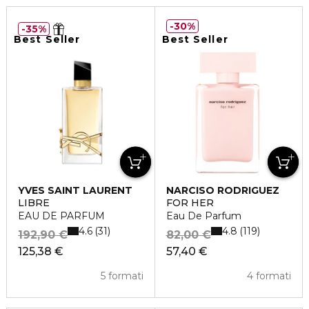
30%
35%
Best Seller
Best Seller
YVES SAINT LAURENT
NARCISO RODRIGUEZ
LIBRE
FOR HER
EAU DE PARFUM
Eau De Parfum
4.6
4.8
31
119
192,90 €
82,00 €
125,38 €
57,40 €
5 formati
4 formati