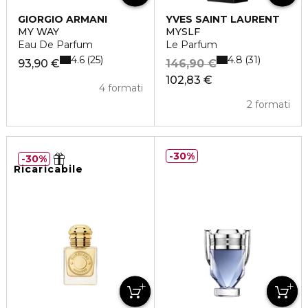
GIORGIO ARMANI
YVES SAINT LAURENT
MY WAY
MYSLF
Eau De Parfum
Le Parfum
4.6
4.8
25
31
93,90 €
146,90 €
102,83 €
4 formati
2 formati
30%
30%
Ricaricabile