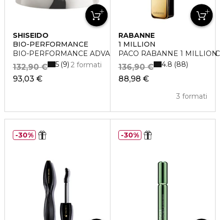
SHISEIDO
RABANNE
BIO-PERFORMANCE
1 MILLION
BIO-PERFORMANCE ADVANCED SUPER REVITALIZING 
PACO RABANNE 1 MILLION Ea
5
4.8
9
88
2 formati
132,90 €
136,90 €
93,03 €
88,98 €
3 formati
30%
30%