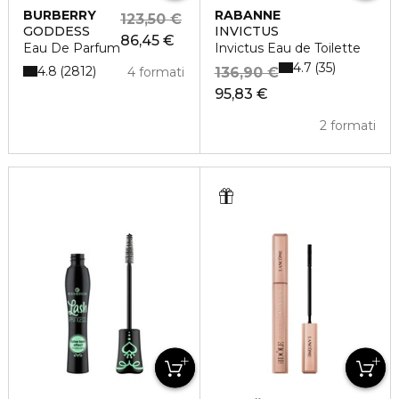
BURBERRY
RABANNE
123,50 €
GODDESS
INVICTUS
86,45 €
Eau De Parfum
Invictus Eau de Toilette
4.7
35
4.8
2812
4 formati
136,90 €
95,83 €
2 formati