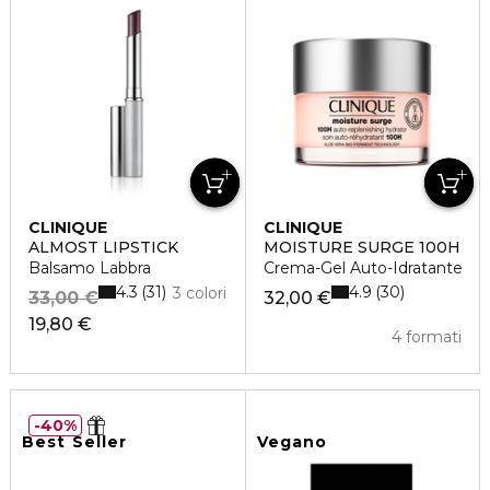
CLINIQUE
CLINIQUE
ALMOST LIPSTICK
MOISTURE SURGE 100H
Balsamo Labbra
Crema-Gel Auto-Idratante
4.3
4.9
31
30
3 colori
33,00 €
32,00 €
19,80 €
4 formati
40%
Best Seller
Vegano