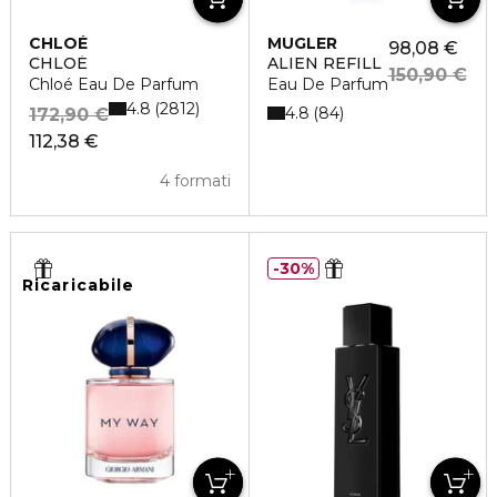
CHLOÉ
MUGLER
98,08 €
CHLOÉ
ALIEN REFILL
150,90 €
Chloé Eau De Parfum
Eau De Parfum
4.8
2812
4.8
84
172,90 €
112,38 €
4 formati
30%
Ricaricabile