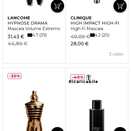
LANCÔME
CLINIQUE
HYPNÔSE DRAMA
HIGH IMPACT HIGH-FI
Mascara Volume Estremo
High-Fi Mascara
4.7
4.2
39
20
31,43 €
40,00 €
44,90 €
28,00 €
2 colori
30%
40%
Ricaricabile