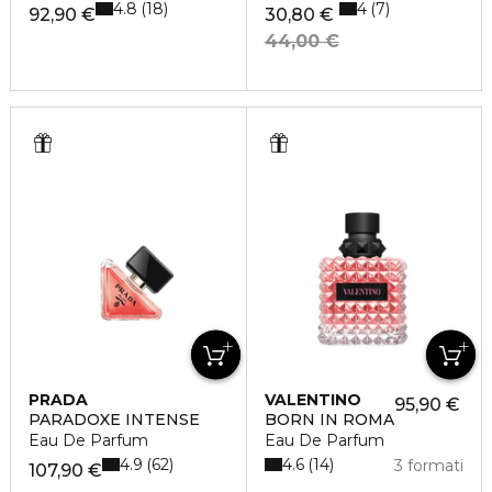
4.8
4
18
7
92,90 €
30,80 €
44,00 €
PRADA
VALENTINO
95,90 €
PARADOXE INTENSE
BORN IN ROMA
Eau De Parfum
Eau De Parfum
4.9
4.6
62
14
3 formati
107,90 €