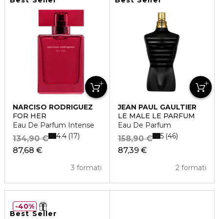
Best Seller
Best Seller
NARCISO RODRIGUEZ
JEAN PAUL GAULTIER
FOR HER
LE MALE LE PARFUM
Eau De Parfum Intense
Eau De Parfum
4.4
5
17
46
134,90 €
158,90 €
87,68 €
87,39 €
3 formati
2 formati
40%
Best Seller