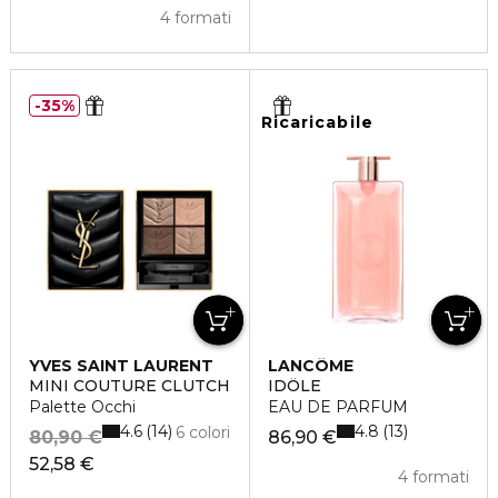
4 formati
35%
Ricaricabile
YVES SAINT LAURENT
LANCÔME
MINI COUTURE CLUTCH
IDÔLE
Palette Occhi
EAU DE PARFUM
4.6
4.8
14
13
6 colori
80,90 €
86,90 €
52,58 €
4 formati