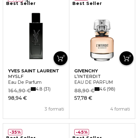
Best Seller
Best Seller
YVES SAINT LAURENT
GIVENCHY
MYSLF
L’INTERDIT
Eau De Parfum
EAU DE PARFUM
4.8
4.6
31
98
164,90 €
88,90 €
98,94 €
57,78 €
3 formati
4 formati
35%
45%