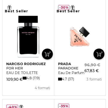
30%
Best Seller
Best Seller
NARCISO RODRIGUEZ
PRADA
96,90 €
FOR HER
PARADOXE
67,83 €
EAU DE TOILETTE
Eau De Parfum
4.8
119
4.7
37
109,90 €
3 formati
4 formati
35%
40%