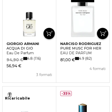
GIORGIO ARMANI
NARCISO RODRIGUEZ
ACQUA DI GIÒ
PURE MUSC FOR HER
Eau De Parfum
EAU DE PARFUM
4.8
4.9
116
82
94,90 €
81,00 €
56,94 €
4 formati
3 formati
35%
Ricaricabile