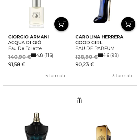
GIORGIO ARMANI
CAROLINA HERRERA
ACQUA DI GIÒ
GOOD GIRL
Eau De Toilette
EAU DE PARFUM
4.8
4.6
116
98
140,90 €
128,90 €
91,58 €
90,23 €
5 formati
3 formati