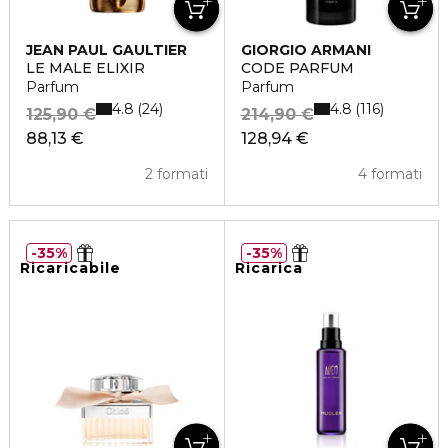
JEAN PAUL GAULTIER
GIORGIO ARMANI
LE MALE ELIXIR
CODE PARFUM
Parfum
Parfum
4.8
4.8
24
116
125,90 €
214,90 €
88,13 €
128,94 €
2 formati
4 formati
35%
35%
Ricaricabile
Ricarica