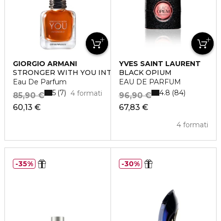
GIORGIO ARMANI
YVES SAINT LAURENT
STRONGER WITH YOU INTENSELY
BLACK OPIUM
Eau De Parfum
EAU DE PARFUM
5
4.8
7
84
4 formati
85,90 €
96,90 €
60,13 €
67,83 €
4 formati
35%
30%