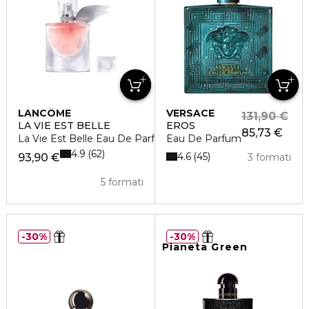
LANCÔME
VERSACE
131,90 €
LA VIE EST BELLE
EROS
85,73 €
La Vie Est Belle Eau De Parfum
Eau De Parfum
4.9
62
4.6
45
93,90 €
3 formati
5 formati
30%
30%
Pianeta Green