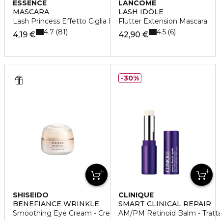
ESSENCE
LANCÔME
MASCARA
LASH IDÔLE
Lash Princess Effetto Ciglia Finte
Flutter Extension Mascara
4.7
4.5
81
6
4,19 €
42,90 €
30%
SHISEIDO
CLINIQUE
BENEFIANCE WRINKLE
SMART CLINICAL REPAIR
Smoothing Eye Cream - Crema Contorno Occhi
AM/PM Retinoid Balm - Tratt