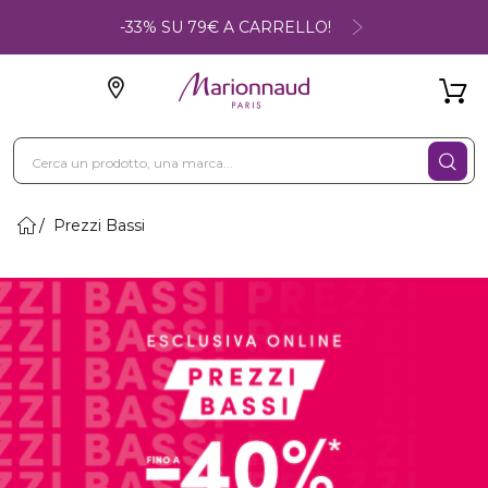
-33% SU 79€ A CARRELLO!
Prezzi Bassi