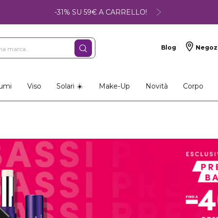
-31% SU 59€ A CARRELLO!
Blog
Negoz
umi
Viso
Solari ☀️
Make-Up
Novità
Corpo