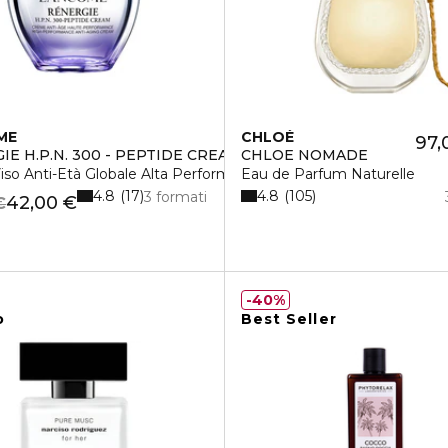
ME
CHLOÉ
97,
IE H.P.N. 300 - PEPTIDE CREAM
CHLOE NOMADE
so Anti-Età Globale Alta Performance
Eau de Parfum Naturelle
4.8
4.8
17
105
3 formati
42,00 €
€
40%
o
Best Seller