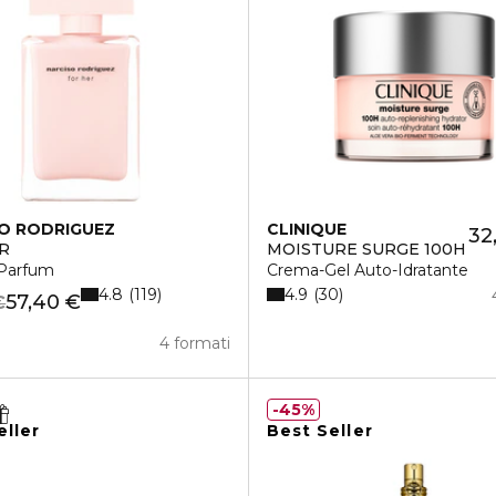
O RODRIGUEZ
CLINIQUE
32
R
MOISTURE SURGE 100H
Parfum
Crema-Gel Auto-Idratante
4.8
4.9
119
30
57,40 €
€
4 formati
45%
eller
Best Seller