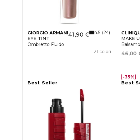
4.5
24
GIORGIO ARMANI
CLINIQ
41,90 €
EYE TINT
MAKE 
Ombretto Fluido
Balsamo
21 colori
46,00 
35%
Best Seller
Best S