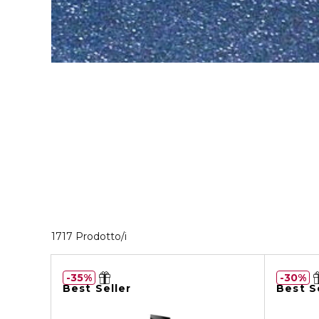
40 Prodotti visualizzati
1717 Prodotto/i
35%
30%
Best Seller
Best S