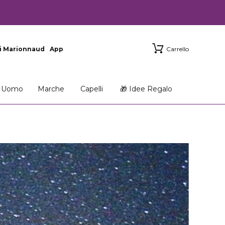
i Marionnaud
App
Carrello
Uomo
Marche
Capelli
🎁 Idee Regalo