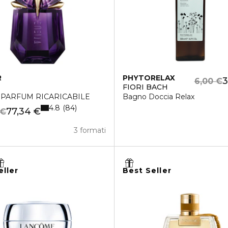
R
PHYTORELAX
3
6,00 €
FIORI BACH
 PARFUM RICARICABILE
Bagno Doccia Relax
4.8
84
77,34 €
 €
3 formati
eller
Best Seller