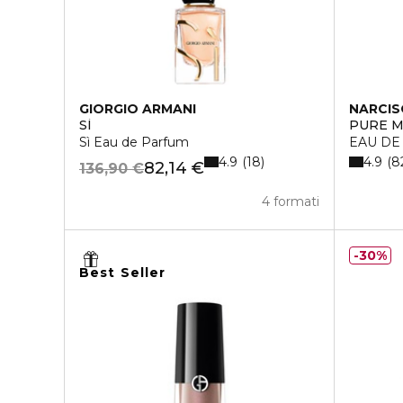
GIORGIO ARMANI
NARCIS
SÌ
PURE M
Sì Eau de Parfum
EAU DE
4.9
4.9
18
8
82,14 €
136,90 €
4 formati
30%
Best Seller