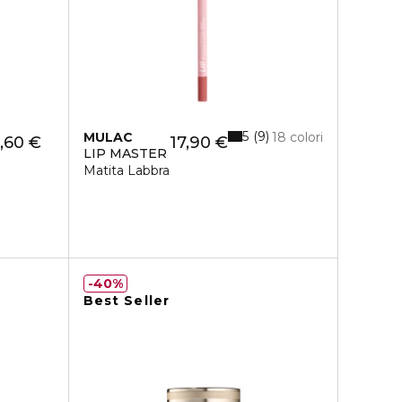
5
9
MULAC
18 colori
,60 €
17,90 €
LIP MASTER
Matita Labbra
40%
Best Seller