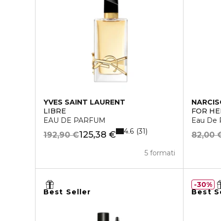
YVES SAINT LAURENT
NARCIS
LIBRE
FOR HE
EAU DE PARFUM
Eau De 
4.6
31
125,38 €
192,90 €
82,00 
5 formati
30%
Best Seller
Best S