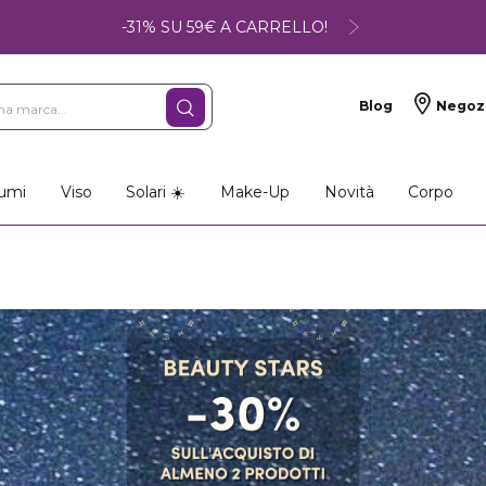
-31% SU 59€ A CARRELLO!
Blog
Negoz
so
Make-up
Profumi
umi
Viso
Solari ☀️
Make-Up
Novità
Corpo