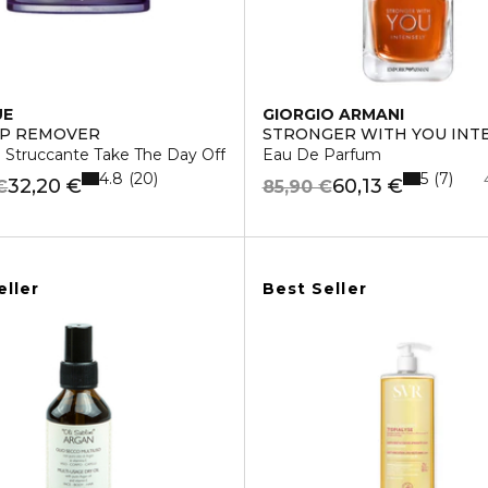
UE
GIORGIO ARMANI
UP REMOVER
STRONGER WITH YOU INT
 Struccante Take The Day Off
Eau De Parfum
4.8
5
20
7
32,20 €
60,13 €
€
85,90 €
eller
Best Seller