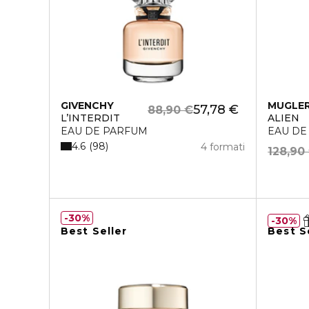
GIVENCHY
MUGLE
57,78 €
88,90 €
L’INTERDIT
ALIEN
EAU DE PARFUM
EAU DE
4.6
98
4 formati
128,90
30%
30%
Best Seller
Best S