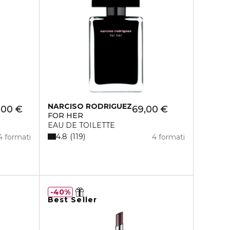
NARCISO RODRIGUEZ
,00 €
69,00 €
FOR HER
EAU DE TOILETTE
4.8
119
4 formati
4 formati
40%
Best Seller