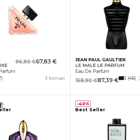
JEAN PAUL GAULTIER
67,83 €
96,90 €
OXE
LE MALE LE PARFUM
Parfum
Eau De Parfum
5
7
46
3 formati
87,39 €
158,90 €
40%
eller
Best Seller