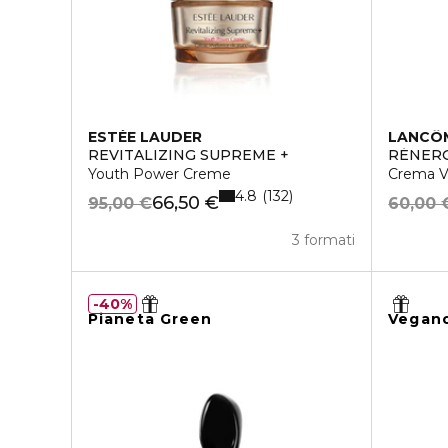
ESTÉE LAUDER
LANCÔ
REVITALIZING SUPREME +
RÉNERG
Youth Power Creme
Crema Vi
4.8
132
66,50 €
95,00 €
60,00 
3 formati
40%
Pianeta Green
Vegan