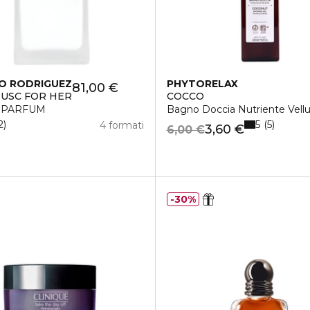
O RODRIGUEZ
PHYTORELAX
81,00 €
USC FOR HER
COCCO
 PARFUM
Bagno Doccia Nutriente Vell
5
2
5
4 formati
3,60 €
6,00 €
30%