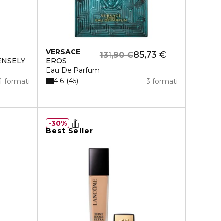
VERSACE
85,73 €
131,90 €
ENSELY
EROS
Eau De Parfum
4.6
45
4 formati
3 formati
30%
Best Seller