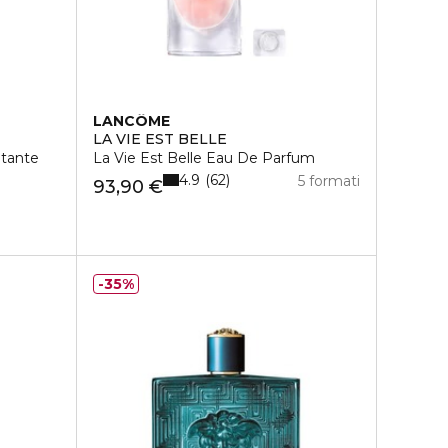
LANCÔME
LA VIE EST BELLE
utante
La Vie Est Belle Eau De Parfum
4.9
62
5 formati
93,90 €
35%