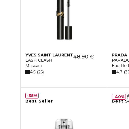
YVES SAINT LAURENT
PRADA
48,90 €
LASH CLASH
PARAD
Mascara
Eau De 
4.5
4.7
25
3
35%
40%
Best Seller
Best S