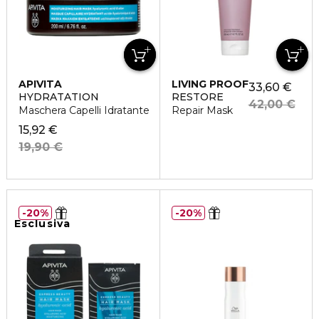
APIVITA
LIVING PROOF
33,60 €
HYDRATATION
RESTORE
42,00 €
Maschera Capelli Idratante
Repair Mask
15,92 €
19,90 €
20%
20%
Esclusiva