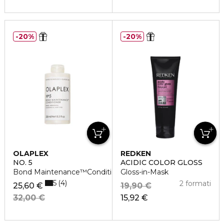
20%
20%
OLAPLEX
REDKEN
NO. 5
ACIDIC COLOR GLOSS
Bond Maintenance™Conditioner
Gloss-in-Mask
5
4
2 formati
25,60 €
19,90 €
32,00 €
15,92 €