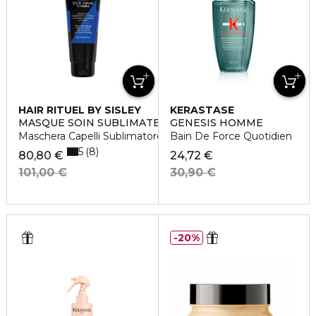
HAIR RITUEL BY SISLEY
KERASTASE
MASQUE SOIN SUBLIMATEUR DE COULEUR
GENESIS HOMME
Maschera Capelli Sublimatore Colore
Bain De Force Quotidien
5
8
80,80 €
24,72 €
101,00 €
30,90 €
20%