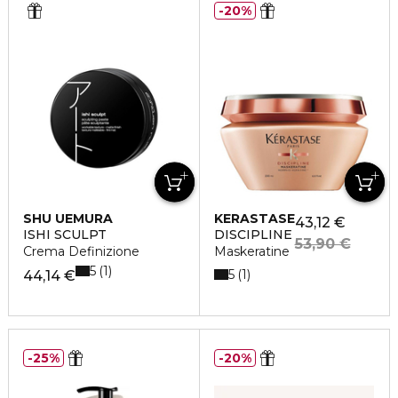
20%
SHU UEMURA
KERASTASE
43,12 €
ISHI SCULPT
DISCIPLINE
53,90 €
Crema Definizione
Maskeratine
5
1
5
1
44,14 €
25%
20%