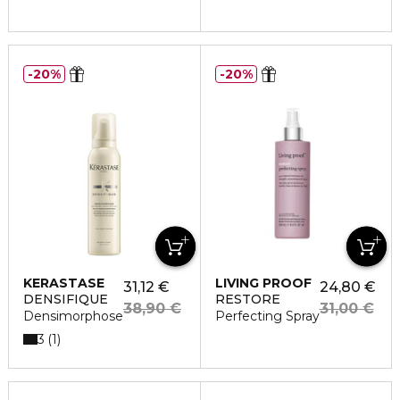
20%
20%
KERASTASE
LIVING PROOF
31,12 €
24,80 €
DENSIFIQUE
RESTORE
38,90 €
31,00 €
Densimorphose
Perfecting Spray
3
1