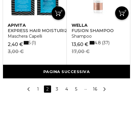
APIVITA
WELLA
EXPRESS HAIR MOISTURIZING
FUSION SHAMPOO
Maschera Capelli
Shampoo
5
4.8
1
37
2,40 €
13,60 €
3,00 €
17,00 €
PAGINA SUCCESSIVA
1
2
3
4
5
···
16