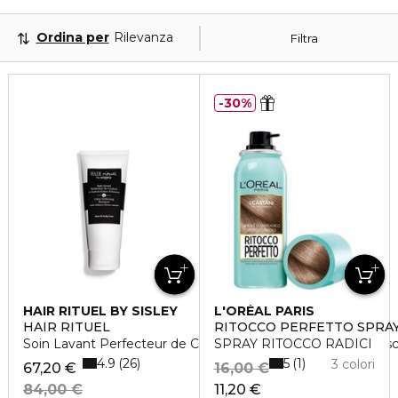
Ordina per
Rilevanza
Filtra
30%
HAIR RITUEL BY SISLEY
L'ORÉAL PARIS
HAIR RITUEL
RITOCCO PERFETTO SPRA
Soin Lavant Perfecteur de Couleur à l'extrait de fleur d'Hibis
SPRAY RITOCCO RADICI
4.9
5
26
1
3 colori
67,20 €
16,00 €
84,00 €
11,20 €