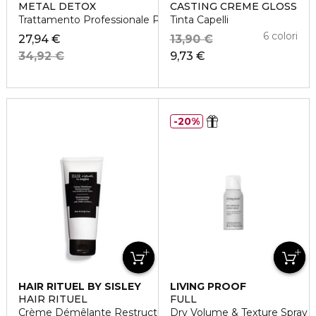
METAL DETOX
CASTING CREME GLOSS
Trattamento Professionale Pre-Shampoo
Tinta Capelli
6 colori
27,94 €
13,90 €
34,92 €
9,73 €
20%
HAIR RITUEL BY SISLEY
LIVING PROOF
HAIR RITUEL
FULL
Crème Démêlante Restructurante aux Protéines de Coton
Dry Volume & Texture Spray