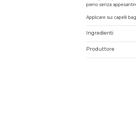
pieno senza appesantir
Applicare sui capelli ba
Ingredienti
Produttore
Email
customercare@diegoda