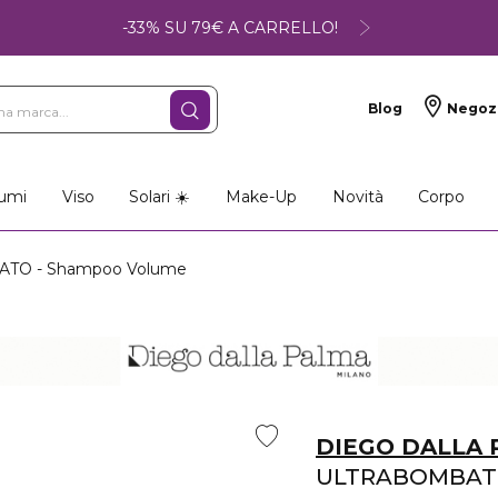
-33% SU 79€ A CARRELLO!
Blog
Negoz
umi
Viso
Solari ☀️
Make-Up
Novità
Corpo
TO - Shampoo Volume
DIEGO DALLA
ULTRABOMBA