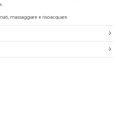
e.
gnati, massaggiare e risciacquare.
llapalma.com