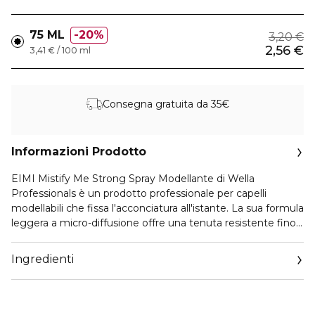
75 ML
20%
3,20 €
2,56 €
3,41 € / 100 ml
Consegna gratuita da 35€
Informazioni Prodotto
EIMI Mistify Me Strong Spray Modellante di Wella
Professionals è un prodotto professionale per capelli
modellabili che fissa l'acconciatura all'istante. La sua formula
leggera a micro-diffusione offre una tenuta resistente fino
a 24 ore, per un look definito e naturale.
Ingredienti
Si prende cura dei tuoi capelli grazie alla sua formula mirata
con:
-Tecnologia Micro-Mist che garantisce una micro-diffusione