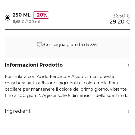
250 ML
20%
36,50 €
29,20 €
11,68 € / 100 ml
Consegna gratuita da 35€
Informazioni Prodotto
Formulata con Acido Ferulico + Acido Citrico, questa
maschera aiuta a fissare i pigmenti di colore nella fibra
capillare per mantenere il colore del primo giorno, vibrante
fino a 100 giorni*. Agisce sulle 5 dimensioni dello spettro del
colore**: 1. Brillantezza: brillantezza effetto specchio ultra-
elevata. 2. Saturazione: colori pieni e vibranti. 3. Contrasto:
Ingredienti
profondità ottimale tra diverse tonalità. 4. Riflesso: i riflessi
indesiderati sono neutralizzati. 5. Luminosità: i livelli di
luminosità e oscurità sono ben preservati.
La maschera ha una texture ricca e cremosa che si