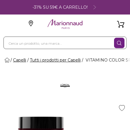
-31% SU 59€ A CARRELLO!
Capelli
Tutti i prodotti per Capelli
VITAMINO COLOR SP