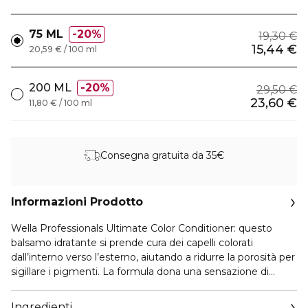
75 ML
20%
19,30 €
15,44 €
20,59 € / 100 ml
200 ML
20%
29,50 €
23,60 €
11,80 € / 100 ml
Consegna gratuita da 35€
Informazioni Prodotto
Wella Professionals Ultimate Color Conditioner: questo
balsamo idratante si prende cura dei capelli colorati
dall’interno verso l’esterno, aiutando a ridurre la porosità per
sigillare i pigmenti. La formula dona una sensazione di
morbidezza setosa e offre protezione contro la rottura dei
capelli*.
Ingredienti