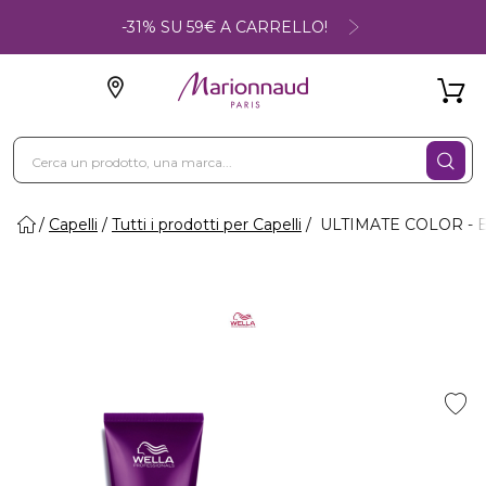
-31% SU 59€ A CARRELLO!
Capelli
Tutti i prodotti per Capelli
ULTIMATE COLOR - Bal