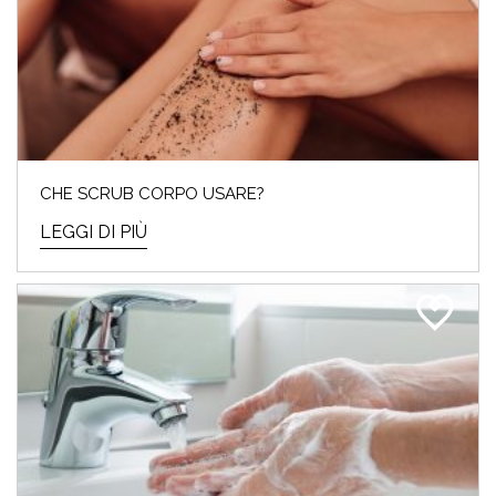
SALDI INVERNALI 2024:
ECCO I TOP 10 PRODOTTI DA
ACQUISTARE
I saldi invernali del 2024 sono iniziati e noi
CHE SCRUB CORPO USARE?
Beauty Addicted non vedevamo l’ora! Perché
cosa...
LEGGI DI PIÙ
LEGGI DI PIÙ