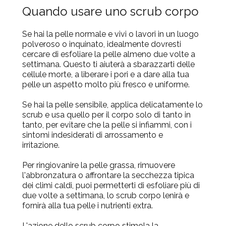
Quando usare uno scrub corpo
S
e hai la pelle normale e vivi o lavori in un luogo
polveroso o inquinato, idealmente dovresti
cercare di esfoliare la pelle almeno due volte a
settimana. Questo ti aiuterà a sbarazzarti delle
cellule morte, a liberare i pori e a dare alla tua
pelle un aspe
tto molto più fresco e uniforme.
Se hai la pelle sensibile, applica delicatamente lo
scrub e usa quello per il corpo solo di tanto in
tanto, per evitare che la pelle si infiammi, con i
sintomi indesiderati di arrossamento e
irritazione.
Per ringiovanire la p
elle grassa, rimuovere
l'abbronzatura o affrontare la secchezza tipica
dei climi caldi, puoi permetterti di esfoliare più di
due volte a settimana, lo scrub corpo lenirà e
fornirà alla tua pelle i nutrienti extra.
L'azione dello scrub corpo stimola la