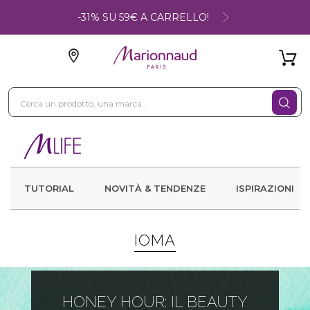
-31% SU 59€ A CARRELLO!
TUTORIAL
NOVITÀ & TENDENZE
ISPIRAZIONI
IOMA
HONEY HOUR: IL BEAUTY