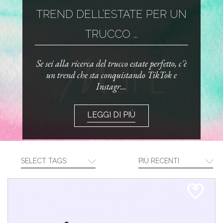
TREND DELL’ESTATE PER UN
TRUCCO ...
Se sei alla ricerca del trucco estate perfetto, c'è
un trend che sta conquistando TikTok e
Instagr...
LEGGI DI PIÙ
SELECT TAGS:
PIÙ RECENTI
CREA LA TUA ROUTINE CON I