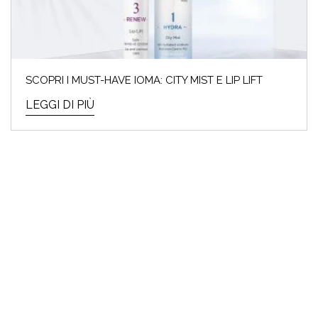
ACQUISTARE
I saldi invernali del 2024 sono iniziati e noi
SCOPRI I MUST-HAVE IOMA: CITY MIST E LIP LIFT
Beauty Addicted non vedevamo l’ora! Perché
cosa...
LEGGI DI PIÙ
LEGGI DI PIÙ
ARMOCROMIA & BEAUTY:
SCOPRI QUAL È LA TUA