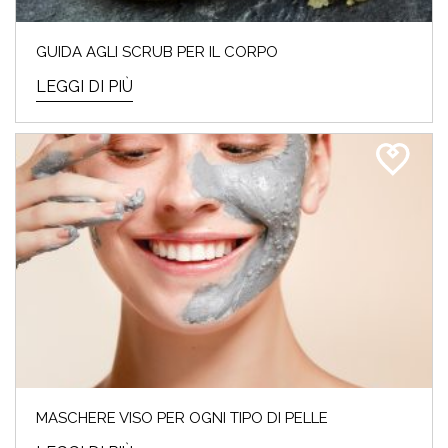
SCOPRI QUAL È LA TUA
PALETTE!
GUIDA AGLI SCRUB PER IL CORPO
LEGGI DI PIÙ
Che cos'è l'Armocromia: ad ogni stagione i
suoi colori "amici". Ti sei mai domandat*
perchè alc...
LEGGI DI PIÙ
FESTA DELLA MAMMA –
MASCHERE VISO PER OGNI TIPO DI PELLE