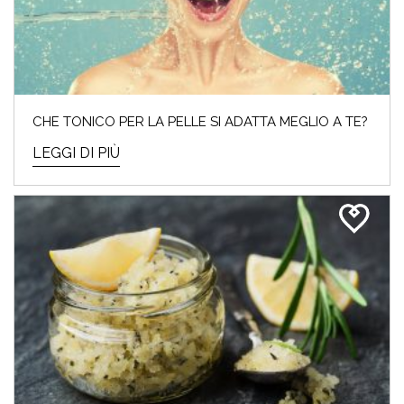
ECCO I TOP 10 PRODOTTI DA
ACQUISTARE
I saldi invernali del 2024 sono iniziati e noi
CHE TONICO PER LA PELLE SI ADATTA MEGLIO A TE?
Beauty Addicted non vedevamo l’ora! Perché
cosa...
LEGGI DI PIÙ
LEGGI DI PIÙ
ARMOCROMIA & BEAUTY: