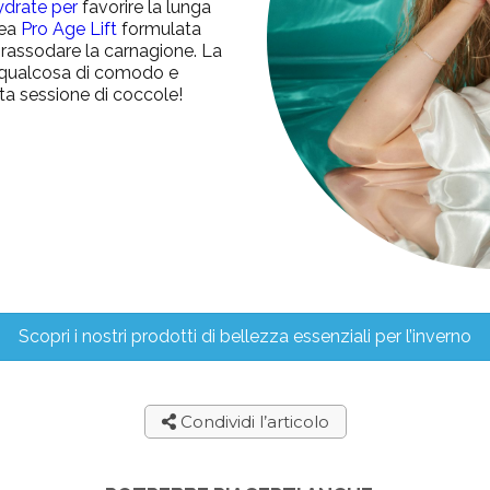
ydrate
per
favorire la lunga
nea
Pro Age Lift
formulata
e rassodare la carnagione. La
e qualcosa di comodo e
ata sessione di coccole!
Scopri i nostri prodotti di bellezza essenziali per l’inverno
Condividi l’articolo