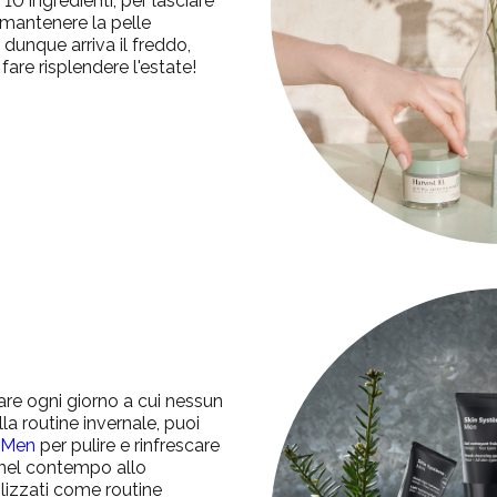
0 ingredienti, per lasciare
l mantenere la pelle
dunque arriva il freddo,
fare risplendere l'estate!
n
sare ogni giorno a cui nessun
a routine invernale, puoi
 Men
per pulire e rinfrescare
o nel contempo allo
ilizzati come routine