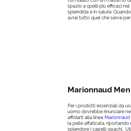
formulato con un massimo di 1
spazio a quelli più efficaci ne
splendida e in salute. Quando 
avrai tutto quel che serve per 
Marionnaud Me
Per i prodotti essenziali da u
uomo dovrebbe rinunciare nell
affidarti alla linea
Marionnaud
la pelle affaticata, riportand
splendore i capelli opachi. Ut