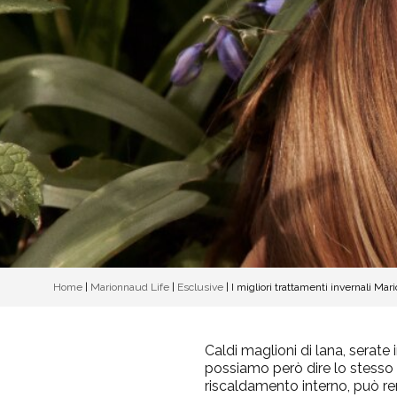
Home
|
Marionnaud Life
|
Esclusive
|
I migliori trattamenti invernali Mar
Caldi maglioni di lana, serate
possiamo però dire lo stesso p
riscaldamento interno, può re