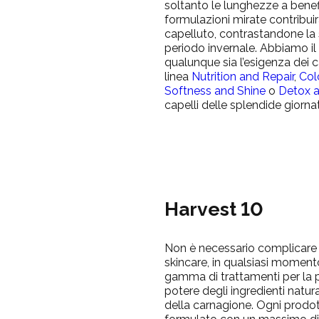
soltanto le lunghezze a benefi
formulazioni mirate contribuir
capelluto, contrastandone la
periodo invernale. Abbiamo il 
qualunque sia l’esigenza dei ca
linea
Nutrition and Repair
,
Col
Softness and Shine
o
Detox a
capelli delle splendide giorna
Harvest 10
Non è necessario complicare
skincare, in qualsiasi moment
gamma di trattamenti per la p
potere degli ingredienti natura
della carnagione. Ogni prodot