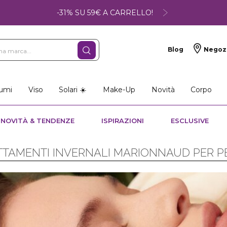
-31% SU 59€ A CARRELLO!
Blog
Negoz
umi
Viso
Solari ☀️
Make-Up
Novità
Corpo
NOVITÀ & TENDENZE
ISPIRAZIONI
ESCLUSIVE
ATTAMENTI INVERNALI MARIONNAUD PER P