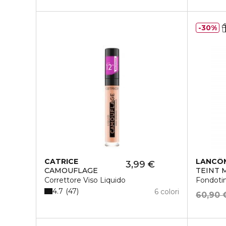
30%
CATRICE
LANCÔ
3,99 €
CAMOUFLAGE
TEINT 
Correttore Viso Liquido
Fondotin
4.7
47
6 colori
60,90 