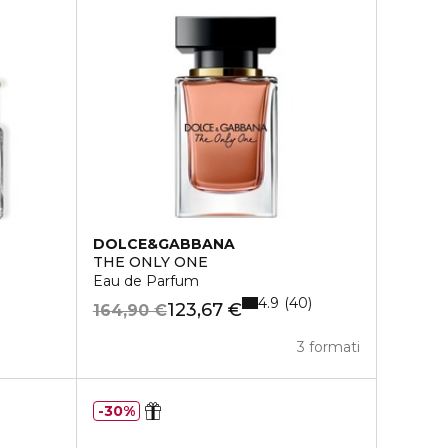
DOLCE&GABBANA
E
THE ONLY ONE
Eau de Parfum
4.9
40
123,67 €
164,90 €
3 formati
30%