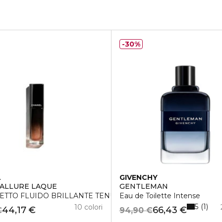
30%
L
GIVENCHY
INISH POWDER FOUNDATION
ALLURE LAQUE
GENTLEMAN
SETTO FLUIDO BRILLANTE TENUTA ESTREMA
Eau de Toilette Intense
5
1
10 colori
44,17 €
66,43 €
€
94,90 €