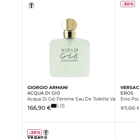
30%
GIORGIO ARMANI
VERSA
ACQUA DI GIÒ
EROS
Acqua Di Giò Femme Eau De Toilette Vaporisateur
Eros Po
5
1
166,90 €
97,00 
20%
Vegano