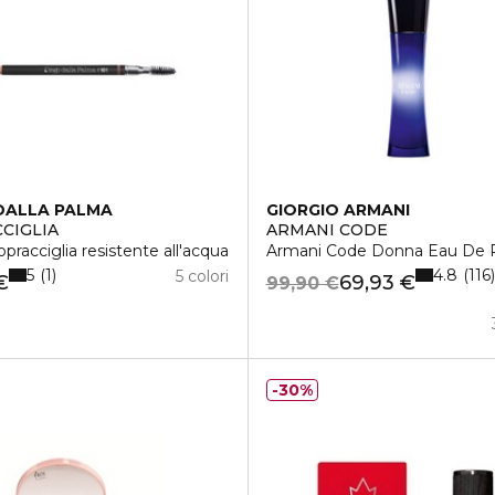
DALLA PALMA
GIORGIO ARMANI
CIGLIA
ARMANI CODE
opracciglia resistente all'acqua
Armani Code Donna Eau De 
5
4.8
1
116
5 colori
€
69,93 €
99,90 €
30%