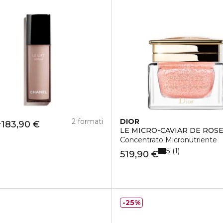
L
2 formati
DIOR
183,90 €
LE MICRO-CAVIAR DE ROS
Concentrato Micronutriente
5
1
519,90 €
25%