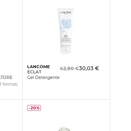
LANCÔME
30,03 €
42,90 €
ÉCLAT
ATORE
Gel Detergente
3 formati
20%