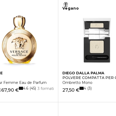
Vegano
CE
DIEGO DALLA PALMA
POLVERE COMPATTA PER 
ur Femme Eau de Parfum
Ombretto Mono
4.6
4
45
3
3 formati
67,90 €
27,50 €
€