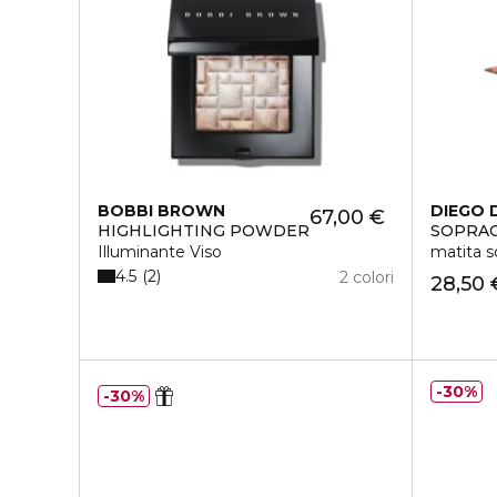
BOBBI BROWN
DIEGO 
67,00 €
HIGHLIGHTING POWDER
SOPRAC
Illuminante Viso
matita s
4.5
2
2 colori
28,50 
30%
30%