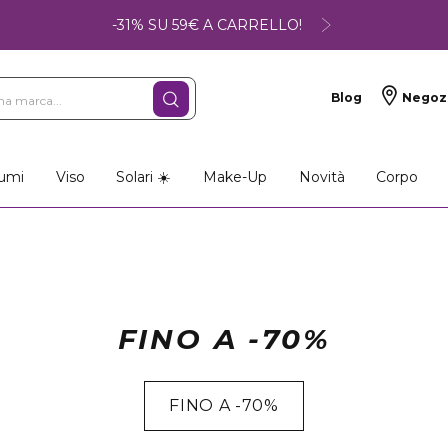
-31% SU 59€ A CARRELLO!
Blog
Negoz
umi
Viso
Solari ☀️
Make-Up
Novità
Corpo
FINO A -70%
FINO A -70%