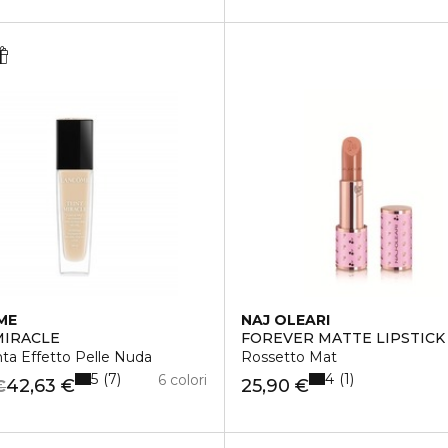
ME
NAJ OLEARI
MIRACLE
FOREVER MATTE LIPSTICK
ta Effetto Pelle Nuda
Rossetto Mat
5
4
7
1
6 colori
42,63 €
25,90 €
€