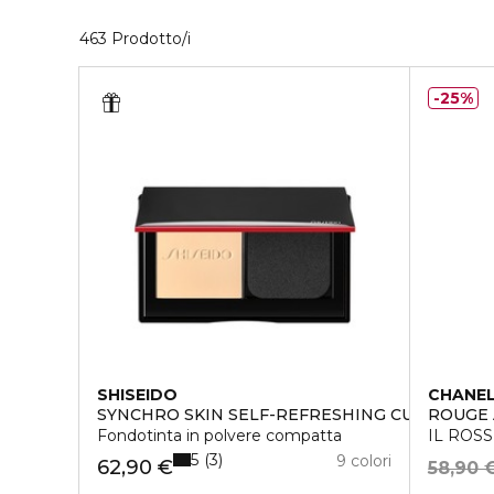
40 Prodotti visualizzati
463 Prodotto/i
25%
SHISEIDO
CHANE
SYNCHRO SKIN SELF-REFRESHING CUSTOM F
ROUGE 
Fondotinta in polvere compatta
IL ROS
5
3
9 colori
62,90 €
58,90 