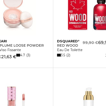
EARI
DSQUARED²
69,
99,90 €
 PLUME LOOSE POWDER
RED WOOD
Viso Fissante
Eau De Toilette
4.7
3.5
3
2
21,63 €
€