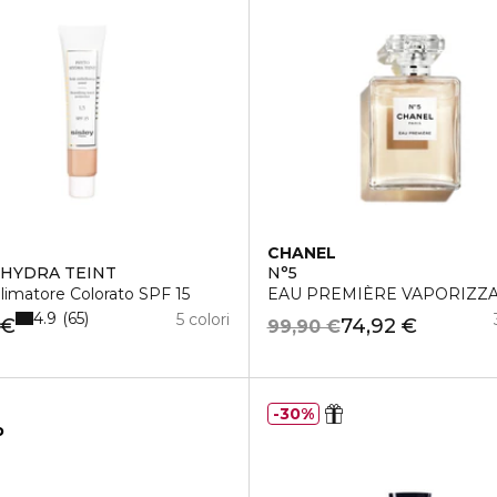
CHANEL
HYDRA TEINT
N°5
limatore Colorato SPF 15
EAU PREMIÈRE VAPORIZZ
4.9
65
5 colori
 €
74,92 €
99,90 €
30%
o