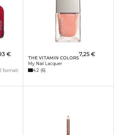
93 €
7,25 €
THE VITAMIN COLORS
My Nail Lacquer
4.2
6
2 formati