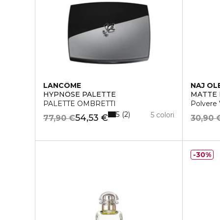
LANCÔME
NAJ OL
HYPNÔSE PALETTE
MATTE
PALETTE OMBRETTI
Polvere 
5
2
5 colori
54,53 €
77,90 €
30,90 
30%