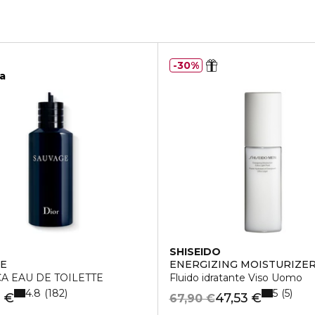
30%
ca
SHISEIDO
ETÉ ET COU
GE
ENERGIZING MOISTURIZER
CA EAU DE TOILETTE
Fluido idratante Viso Uomo
4.8
5
182
5
0 €
47,53 €
67,90 €