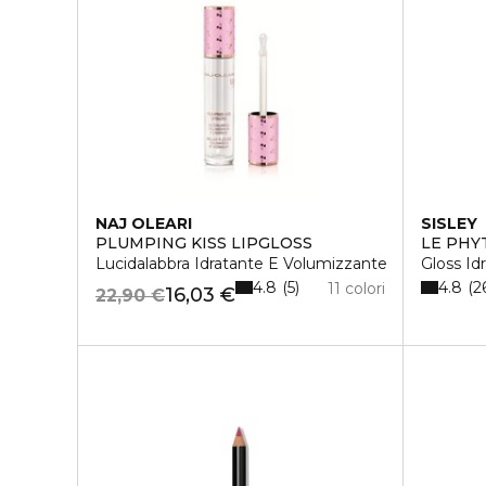
NAJ OLEARI
SISLEY
PLUMPING KISS LIPGLOSS
LE PHY
Lucidalabbra Idratante E Volumizzante
Gloss Id
4.8
4.8
5
2
11 colori
16,03 €
22,90 €