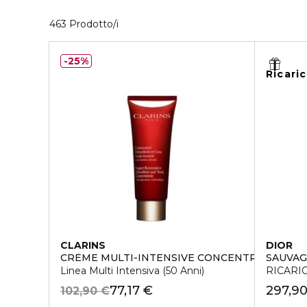
40 Prodotti visualizzati
463 Prodotto/i
25%
Ricari
CLARINS
DIOR
CRÈME MULTI-INTENSIVE CONCENTRÉ DÉCOLL
SAUVA
Linea Multi Intensiva (50 Anni)
RICARI
77,17 €
297,9
102,90 €