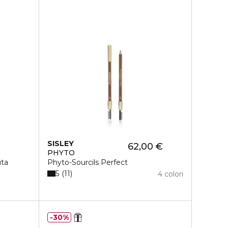
SISLEY
62,00 €
PHYTO
uta
Phyto-Sourcils Perfect
5
11
4 colori
30%