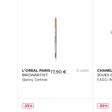
L'ORÉAL PARIS
6 colori
CHANE
17,90 €
BROWARTIST
JOUES 
Skinny Definer
FARD I
25%
30%