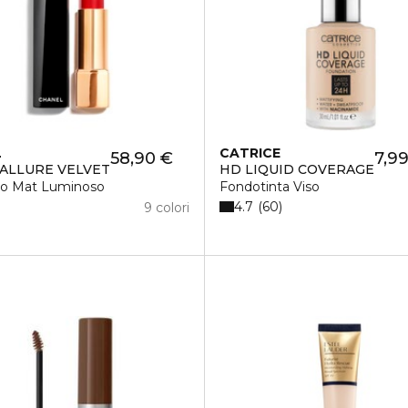
L
CATRICE
58,90 €
7,9
ALLURE VELVET
HD LIQUID COVERAGE
tto Mat Luminoso
Fondotinta Viso
4.7
60
9 colori