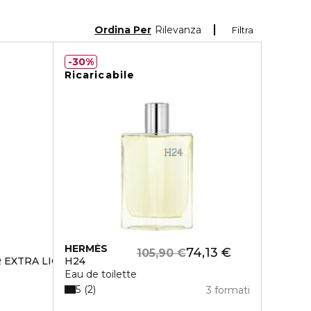
Ordina Per
Rilevanza
Filtra
30%
Ricaricabile
HERMÈS
74,13 €
105,90 €
 EXTRA LIGHT FLUID
H24
Eau de toilette
5
2
3 formati