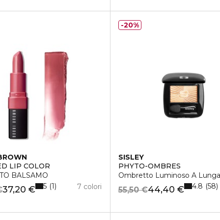
20%
 BROWN
SISLEY
D LIP COLOR
PHYTO-OMBRES
TO BALSAMO
Ombretto Luminoso A Lunga
5
4.8
1
58
7 colori
37,20 €
44,40 €
€
55,50 €