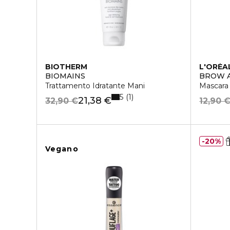
BIOTHERM
L'ORÉA
BIOMAINS
BROW A
Trattamento Idratante Mani
Mascara
5
1
21,38 €
32,90 €
12,90 
20%
Vegano