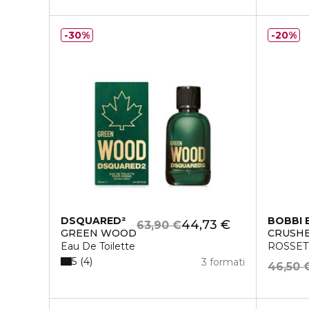
30%
20%
DSQUARED²
BOBBI
44,73 €
63,90 €
GREEN WOOD
CRUSHE
Eau De Toilette
ROSSET
5
4
3 formati
46,50 