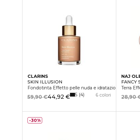
CLARINS
NAJ OL
SKIN ILLUSION
FANCY 
Fondotinta Effetto pelle nuda e idratazione
Terra Ef
5
4
6 colori
44,92 €
59,90 €
28,90 
30%