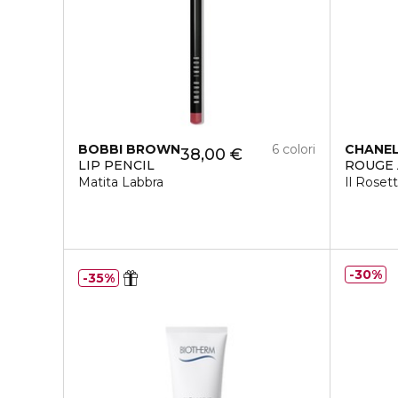
BOBBI BROWN
6 colori
CHANE
38,00 €
LIP PENCIL
ROUGE 
Matita Labbra
Il Rose
30%
35%