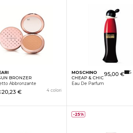
5
EARI
MOSCHINO
95,00 €
SUN BRONZER
CHEAP & CHIC
fetto Abbronzante
Eau De Parfum
4 colori
20,23 €
€
25%