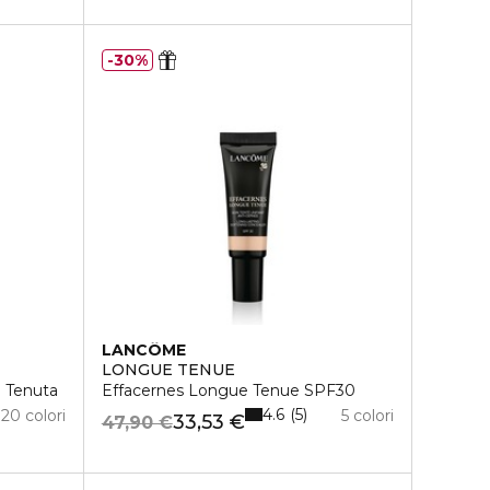
30%
LANCÔME
LONGUE TENUE
 Tenuta
Effacernes Longue Tenue SPF30
4.6
5
20 colori
5 colori
33,53 €
47,90 €