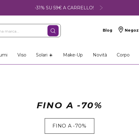
-31% SU 59€ A CARRELLO!
Blog
Negoz
umi
Viso
Solari ☀️
Make-Up
Novità
Corpo
FINO A -70%
FINO A -70%