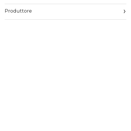
Produttore
Email
https://www.dior.com/it_it/beauty/contact-parfum