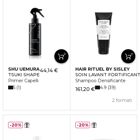
SHU UEMURA
HAIR RITUEL BY SISLEY
44,14 €
TSUKI SHAPE
SOIN LAVANT FORTIFICAN
Primer Capelli
Shampoo Densificante
5
4.9
1
39
161,20 €
2 formati
20%
20%