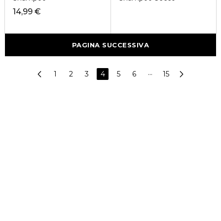
14,99 €
PAGINA SUCCESSIVA
1
2
3
4
5
6
···
15