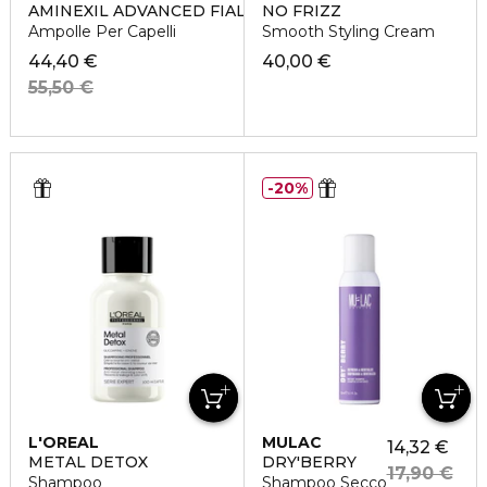
AMINEXIL ADVANCED FIALE
NO FRIZZ
Ampolle Per Capelli
Smooth Styling Cream
44,40 €
40,00 €
55,50 €
20%
L'OREAL
MULAC
14,32 €
PROFESSIONNEL
METAL DETOX
DRY'BERRY
17,90 €
Shampoo
Shampoo Secco