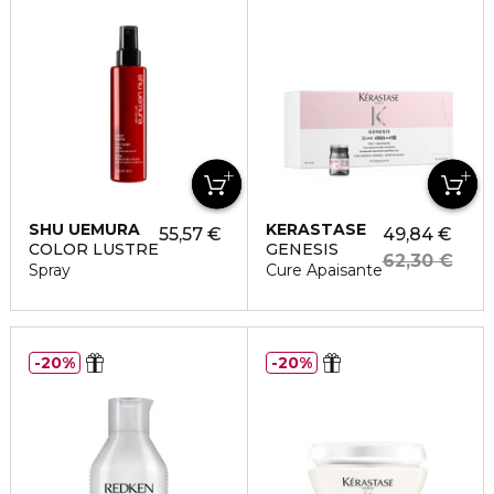
SHU UEMURA
KERASTASE
55,57 €
49,84 €
COLOR LUSTRE
GENESIS
62,30 €
Spray
Cure Apaisante
20%
20%