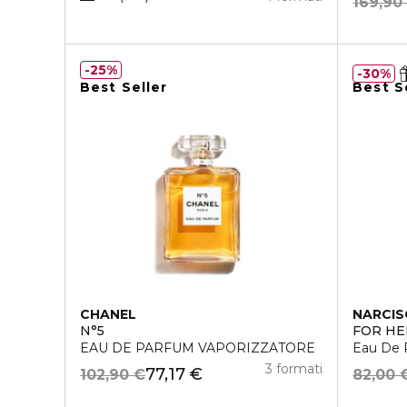
169,90
25%
30%
Best Seller
Best S
CHANEL
NARCIS
N°5
FOR HE
EAU DE PARFUM VAPORIZZATORE
Eau De 
3 formati
77,17 €
102,90 €
82,00 