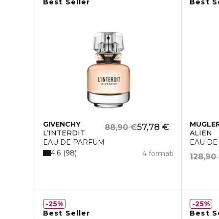
Best Seller
Best S
GIVENCHY
MUGLE
57,78 €
88,90 €
L’INTERDIT
ALIEN
EAU DE PARFUM
EAU DE
4.6
98
4 formati
128,90
25%
25%
Best Seller
Best S