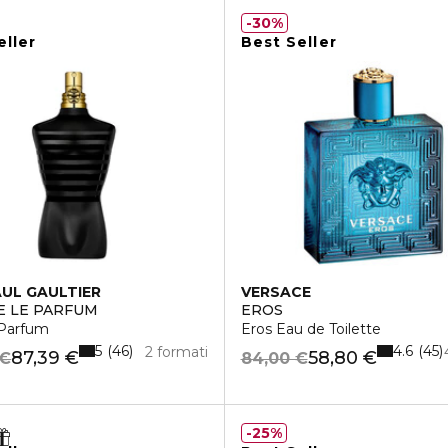
30%
eller
Best Seller
AUL GAULTIER
VERSACE
E LE PARFUM
EROS
Parfum
Eros Eau de Toilette
5
4.6
46
45
2 formati
87,39 €
58,80 €
 €
84,00 €
25%