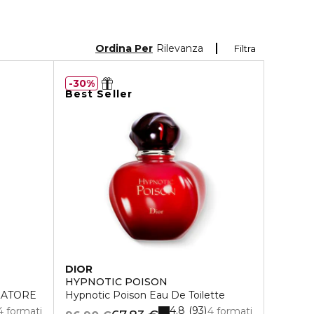
Ordina Per
Rilevanza
Filtra
30%
Best Seller
DIOR
HYPNOTIC POISON
ZATORE
Hypnotic Poison Eau De Toilette
4.8
93
4 formati
4 formati