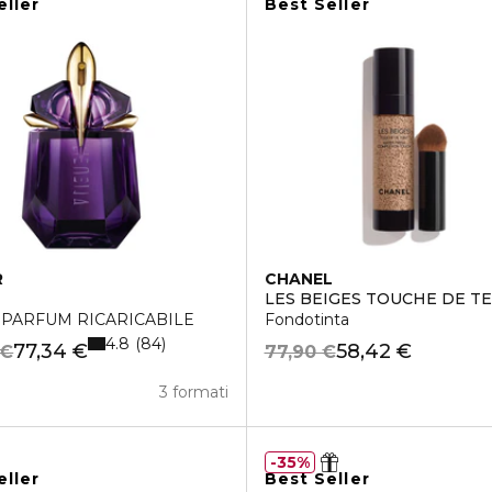
eller
Best Seller
R
CHANEL
LES BEIGES TOUCHE DE TE
 PARFUM RICARICABILE
Fondotinta
4.8
84
77,34 €
58,42 €
 €
77,90 €
3 formati
35%
eller
Best Seller