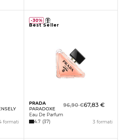
30%
Best Seller
PRADA
67,83 €
96,90 €
ENSELY
PARADOXE
Eau De Parfum
4.7
37
4 formati
3 formati