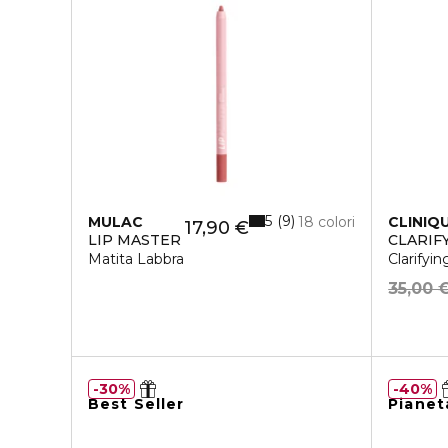
5
9
MULAC
18 colori
CLINIQ
17,90 €
LIP MASTER
CLARIF
Matita Labbra
Clarifyin
35,00 
30%
40%
Best Seller
Pianet