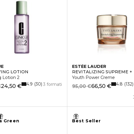
UE
ESTÉE LAUDER
YING LOTION
REVITALIZING SUPREME +
g Lotion 2
Youth Power Creme
4.9
4.8
30
132
3 formati
24,50 €
66,50 €
€
95,00 €
a Green
Best Seller