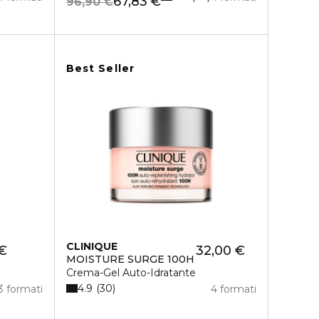
67,83 €
96,90 €
Best Seller
CLINIQUE
 €
32,00 €
MOISTURE SURGE 100H
Crema-Gel Auto-Idratante
4.9
30
3 formati
4 formati