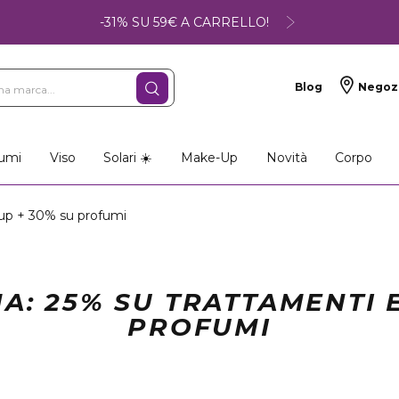
-31% SU 59€ A CARRELLO!
Blog
Negoz
so
Make-up
Profumi
umi
Viso
Solari ☀️
Make-Up
Novità
Corpo
up + 30% su profumi
A: 25% SU TRATTAMENTI E
PROFUMI