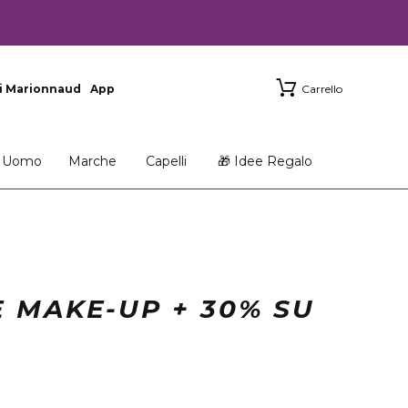
i Marionnaud
App
Carrello
Uomo
Marche
Capelli
🎁 Idee Regalo
 MAKE-UP + 30% SU