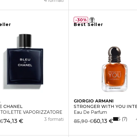
4 formati
30%
eller
Best Seller
L
GIORGIO ARMANI
E CHANEL
STRONGER WITH YOU INT
 TOILETTE VAPORIZZATORE
Eau De Parfum
5
7
3 formati
74,13 €
60,13 €
 €
85,90 €