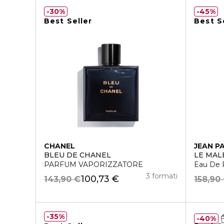
30%
45%
Best Seller
Best S
CHANEL
JEAN P
BLEU DE CHANEL
LE MAL
PARFUM VAPORIZZATORE
Eau De 
3 formati
100,73 €
143,90 €
158,90
35%
40%