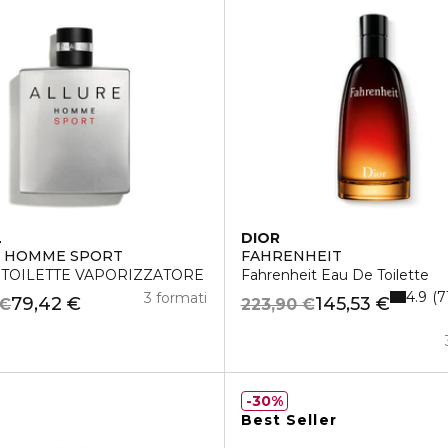
L
DIOR
E HOMME SPORT
FAHRENHEIT
 TOILETTE VAPORIZZATORE
Fahrenheit Eau De Toilette
4.9
7
3 formati
79,42 €
145,53 €
 €
223,90 €
30%
Best Seller