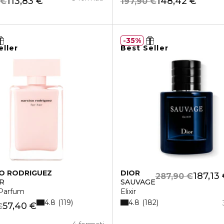
113,83 €
148,42 €
 €
197,90 €
35%
eller
Best Seller
O RODRIGUEZ
DIOR
187,13
287,90 €
R
SAUVAGE
Parfum
Elixir
4.8
4.8
119
182
57,40 €
€