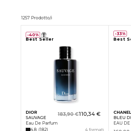
40 Prodotti visualizzati
1257 Prodotto/i
33%
40%
Best Seller
Best S
DIOR
CHANE
110,34 €
183,90 €
SAUVAGE
BLEU D
Eau De Parfum
EAU DE
4.8
182
4 formati