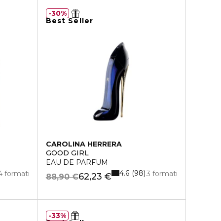
30%
Best Seller
CAROLINA HERRERA
GOOD GIRL
EAU DE PARFUM
4.6
98
4 formati
3 formati
62,23 €
88,90 €
33%