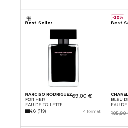
30%
Best Seller
Best S
NARCISO RODRIGUEZ
CHANE
69,00 €
FOR HER
BLEU D
EAU DE TOILETTE
EAU DE
4.8
119
4 formati
105,90