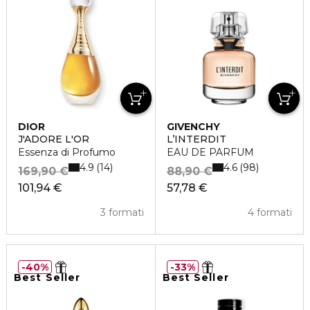
DIOR
GIVENCHY
J'ADORE L'OR
L’INTERDIT
Essenza di Profumo
EAU DE PARFUM
4.9
4.6
14
98
169,90 €
88,90 €
101,94 €
57,78 €
3 formati
4 formati
40%
33%
Best Seller
Best Seller