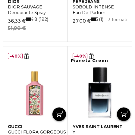
DIOR
PEPE JEANS
DIOR SAUVAGE
SOBOLD INTENSE
Deodorante Spray
Eau De Parfum
4.8
5
182
1
3 formati
36,33 €
27,00 €
51,90 €
40%
40%
Pianeta Green
GUCCI
YVES SAINT LAURENT
GUCCI FLORA GORGEOUS GARDENIA
Y