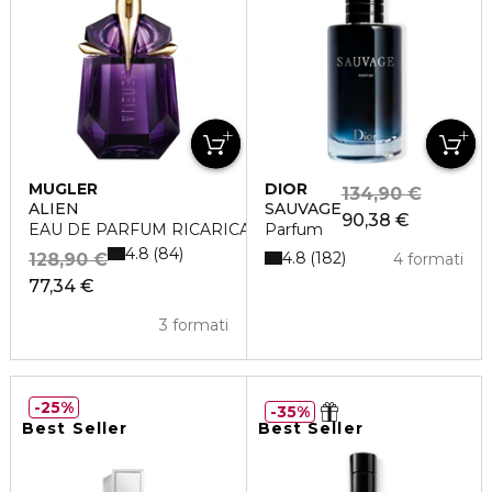
MUGLER
DIOR
134,90 €
ALIEN
SAUVAGE
90,38 €
EAU DE PARFUM RICARICABILE
Parfum
4.8
84
4.8
182
128,90 €
4 formati
77,34 €
3 formati
25%
35%
Best Seller
Best Seller