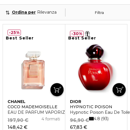
Ordina per
Rilevanza
Filtra
25%
30%
Best Seller
Best Seller
CHANEL
DIOR
COCO MADEMOISELLE
HYPNOTIC POISON
EAU DE PARFUM VAPORIZZATORE
Hypnotic Poison Eau De Toile
4.8
93
4 formati
197,90 €
96,90 €
148,42 €
67,83 €