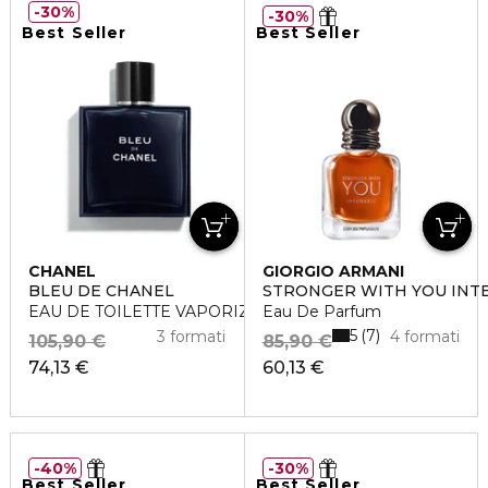
30%
30%
Best Seller
Best Seller
CHANEL
GIORGIO ARMANI
BLEU DE CHANEL
STRONGER WITH YOU INT
EAU DE TOILETTE VAPORIZZATORE
Eau De Parfum
5
7
3 formati
4 formati
105,90 €
85,90 €
74,13 €
60,13 €
40%
30%
Best Seller
Best Seller