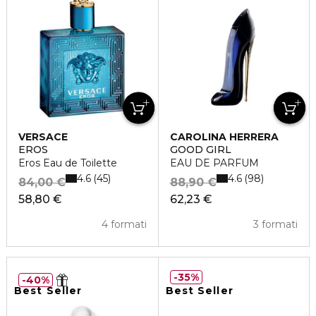
VERSACE
CAROLINA HERRERA
EROS
GOOD GIRL
Eros Eau de Toilette
EAU DE PARFUM
4.6
4.6
45
98
84,00 €
88,90 €
58,80 €
62,23 €
4 formati
3 formati
35%
40%
Best Seller
Best Seller