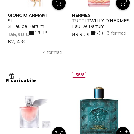
GIORGIO ARMANI
HERMÈS
SÌ
TUTTI TWILLY D'HERMÈS
Sì Eau de Parfum
Eau De Parfum
4.9
5
18
1
3 formati
136,90 €
89,90 €
82,14 €
4 formati
35%
Ricaricabile