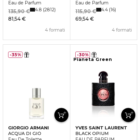
Eau de Parfum
Eau de Parfum
4.8
4.4
2812
16
135,90 €
115,90 €
81,54 €
69,54 €
4 formati
4 formati
35%
30%
Pianeta Green
GIORGIO ARMANI
YVES SAINT LAURENT
ACQUA DI GIÒ
BLACK OPIUM
Eau De Toilette
EAU DE PARFUM