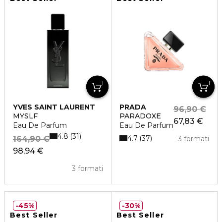
YVES SAINT LAURENT
PRADA
96,90 €
MYSLF
PARADOXE
67,83 €
Eau De Parfum
Eau De Parfum
4.8
31
4.7
37
164,90 €
3 formati
98,94 €
3 formati
45%
30%
Best Seller
Best Seller