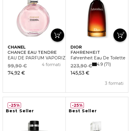
CHANEL
DIOR
CHANCE EAU TENDRE
FAHRENHEIT
EAU DE PARFUM VAPORIZZATORE
Fahrenheit Eau De Toilette
4.9
71
4 formati
99,90 €
223,90 €
74,92 €
145,53 €
3 formati
25%
25%
Best Seller
Best Seller