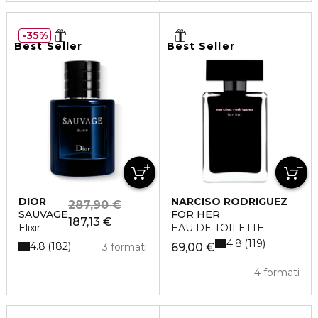
35%
Best Seller
Best Seller
DIOR
NARCISO RODRIGUEZ
287,90 €
SAUVAGE
FOR HER
187,13 €
Elixir
EAU DE TOILETTE
4.8
119
4.8
182
3 formati
69,00 €
4 formati