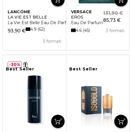
LANCÔME
VERSACE
131,90 €
LA VIE EST BELLE
EROS
85,73 €
La Vie Est Belle Eau De Parfum
Eau De Parfum
4.9
62
4.6
45
93,90 €
3 formati
5 formati
30%
Best Seller
Best Seller