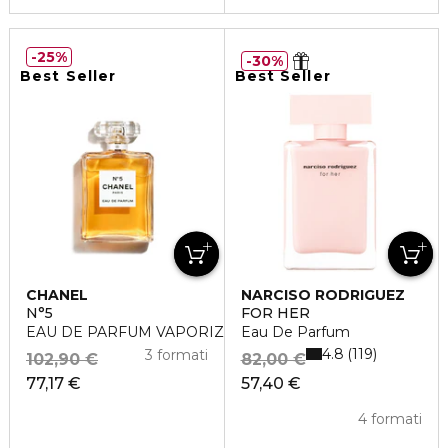
25%
30%
Best Seller
Best Seller
CHANEL
NARCISO RODRIGUEZ
N°5
FOR HER
EAU DE PARFUM VAPORIZZATORE
Eau De Parfum
4.8
119
3 formati
102,90 €
82,00 €
77,17 €
57,40 €
4 formati