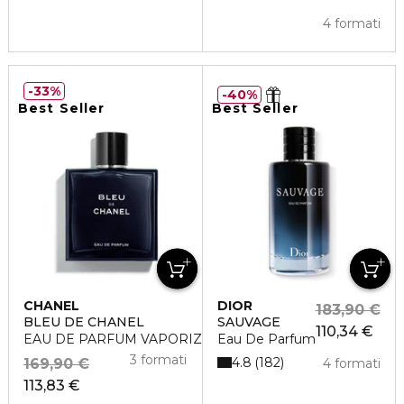
4 formati
33%
40%
Best Seller
Best Seller
CHANEL
DIOR
183,90 €
BLEU DE CHANEL
SAUVAGE
110,34 €
EAU DE PARFUM VAPORIZZATORE
Eau De Parfum
3 formati
4.8
182
169,90 €
4 formati
113,83 €