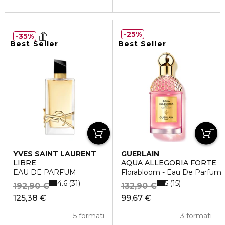
25%
35%
Best Seller
Best Seller
YVES SAINT LAURENT
GUERLAIN
LIBRE
AQUA ALLEGORIA FORTE
EAU DE PARFUM
Florabloom - Eau De Parfum
4.6
5
31
15
192,90 €
132,90 €
125,38 €
99,67 €
5 formati
3 formati